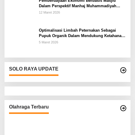
Pemberdayaan Ekonomi Berbasis Masjid
Dalam Perspektif Manhaj Muhammadiyah
Untuk Penguatan Keluarga Sakinah di
12 Maret 2026
Kabupaten Wonogiri
Optimalisasi Limbah Peternakan Sebagai
Pupuk Organik Dalam Mendukung Ketahanan
Pangan Rumah Tangga Petani di Kabupaten
5 Maret 2026
Wonogiri
SOLO RAYA UPDATE
Olahraga Terbaru