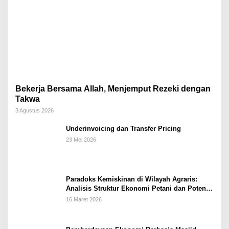
Bekerja Bersama Allah, Menjemput Rezeki dengan
Takwa
3 Agustus 2026
Underinvoicing dan Transfer Pricing
23 Mei 2026
Paradoks Kemiskinan di Wilayah Agraris:
Analisis Struktur Ekonomi Petani dan Potensi
Pemberdayaan Berbasis Masjid di Kabupaten
16 Maret 2026
Kebumen