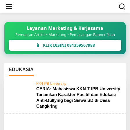
Lewati
ke
konten
Layanan Marketing & Kerjasama
Pemuatan Artikel • Marketing • Pemasangan Banner Iklan
📱
KLIK DISINI 081359567988
EDUKASIA
KKN IPB University
CERIA: Mahasiswa KKN-T IPB University
Tanamkan Karakter Positif dan Edukasi
Anti-Bullying bagi Siswa SD di Desa
Cangkring