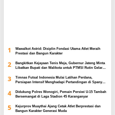
1
Wawalkot Astrid: Disiplin Fondasi Utama Atlet Meraih
Prestasi dan Bangun Karakter
2
Bangkitkan Kejayaan Tenis Meja, Gubernur Jateng Minta
Libatkan Bupati dan Walikota untuk PTMSI Rutin Gelar
Event
3
Timnas Futsal Indonesia Mulai Latihan Perdana,
Persiapan Intensif Menghadapi Pertandingan di Spanyol
2026
4
Didukung Polres Wonogiri, Pemain Persiwi U-15 Tambah
Bersemangat di Laga Stadion 45 Karanganyar
5
Kejurprov Muaythai Ajang Cetak Atlet Berprestasi dan
Bangun Karakter Generasi Muda