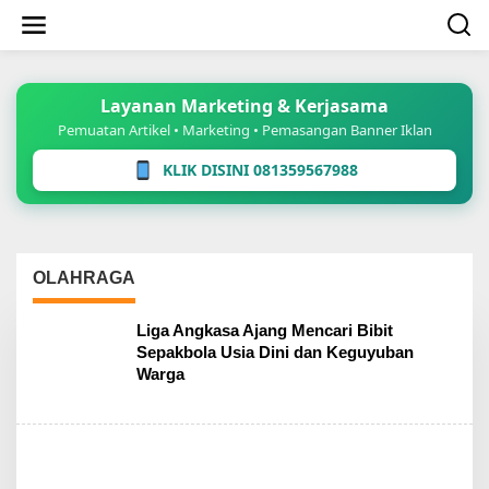
Lewati
ke
konten
Layanan Marketing & Kerjasama
Pemuatan Artikel • Marketing • Pemasangan Banner Iklan
KLIK DISINI 081359567988
OLAHRAGA
Liga Angkasa Ajang Mencari Bibit
Sepakbola Usia Dini dan Keguyuban
Warga