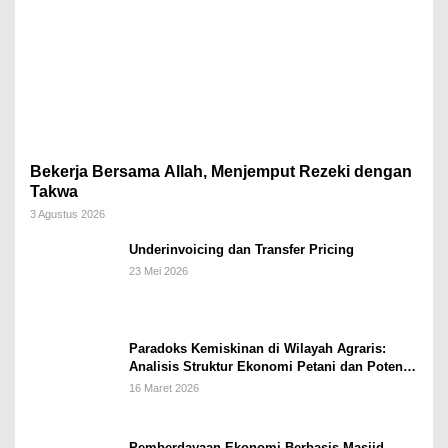
Bekerja Bersama Allah, Menjemput Rezeki dengan
Takwa
3 Agustus 2026
Underinvoicing dan Transfer Pricing
23 Mei 2026
Paradoks Kemiskinan di Wilayah Agraris:
Analisis Struktur Ekonomi Petani dan Potensi
Pemberdayaan Berbasis Masjid di Kabupaten
16 Maret 2026
Kebumen
Pemberdayaan Ekonomi Berbasis Masjid