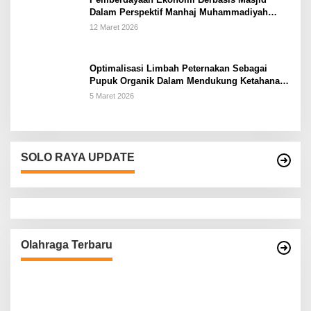
Dalam Perspektif Manhaj Muhammadiyah
Untuk Penguatan Keluarga Sakinah di
12 Maret 2026
Kabupaten Wonogiri
Optimalisasi Limbah Peternakan Sebagai
Pupuk Organik Dalam Mendukung Ketahanan
Pangan Rumah Tangga Petani di Kabupaten
5 Maret 2026
Wonogiri
SOLO RAYA UPDATE
Olahraga Terbaru