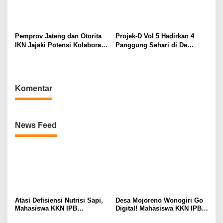
Pemprov Jateng dan Otorita
Projek-D Vol 5 Hadirkan 4
IKN Jajaki Potensi Kolaborasi
Panggung Sehari di De
dan Investasi
Tjolomadoe, Hindia hingga
Feast Siap Guncang Solo
Komentar
News Feed
Atasi Defisiensi Nutrisi Sapi,
Desa Mojoreno Wonogiri Go
Mahasiswa KKN IPB
Digital! Mahasiswa KKN IPB
Dampingi Peternak Mojoreno
Luncurkan Website dan Peta