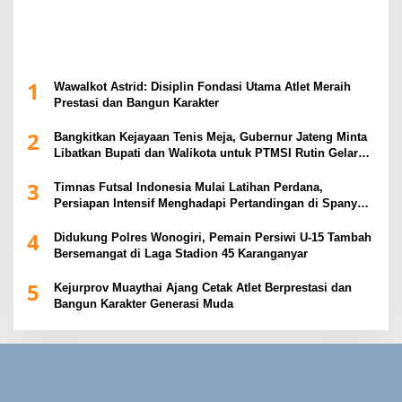
1
Wawalkot Astrid: Disiplin Fondasi Utama Atlet Meraih
Prestasi dan Bangun Karakter
2
Bangkitkan Kejayaan Tenis Meja, Gubernur Jateng Minta
Libatkan Bupati dan Walikota untuk PTMSI Rutin Gelar
Event
3
Timnas Futsal Indonesia Mulai Latihan Perdana,
Persiapan Intensif Menghadapi Pertandingan di Spanyol
2026
4
Didukung Polres Wonogiri, Pemain Persiwi U-15 Tambah
Bersemangat di Laga Stadion 45 Karanganyar
5
Kejurprov Muaythai Ajang Cetak Atlet Berprestasi dan
Bangun Karakter Generasi Muda