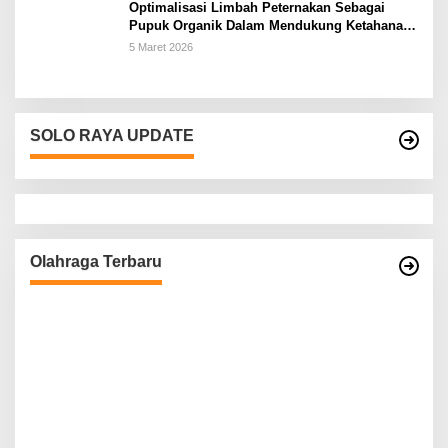
Optimalisasi Limbah Peternakan Sebagai
Pupuk Organik Dalam Mendukung Ketahanan
Pangan Rumah Tangga Petani di Kabupaten
5 Maret 2026
Wonogiri
SOLO RAYA UPDATE
Olahraga Terbaru