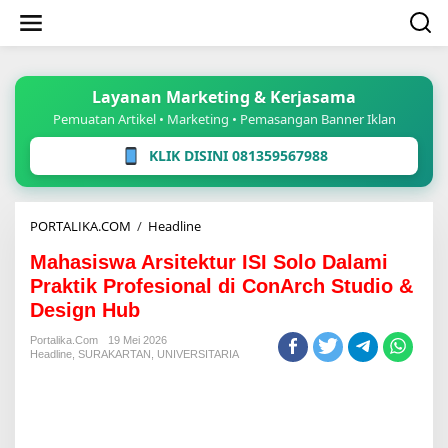
Lewati
ke
konten
Layanan Marketing & Kerjasama
Pemuatan Artikel • Marketing • Pemasangan Banner Iklan
KLIK DISINI 081359567988
Mahasiswa
PORTALIKA.COM
/
Headline
Arsitektur
Mahasiswa Arsitektur ISI Solo Dalami
ISI
Solo
Praktik Profesional di ConArch Studio &
Dalami
Design Hub
Praktik
Profesional
Portalika.com
19 Mei 2026
di
Headline
,
SURAKARTAN
,
UNIVERSITARIA
ConArch
Studio
&
Design
Hub