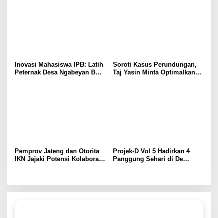
Buat Mineral Blok
SIG
Inovasi Mahasiswa IPB: Latih
Soroti Kasus Perundungan,
Peternak Desa Ngabeyan Buat
Taj Yasin Minta Optimalkan
Mineral Blok Ternak Sehat
Upaya Pencegahan
Pemprov Jateng dan Otorita
Projek-D Vol 5 Hadirkan 4
IKN Jajaki Potensi Kolaborasi
Panggung Sehari di De
dan Investasi
Tjolomadoe, Hindia hingga
Feast Siap Guncang Solo