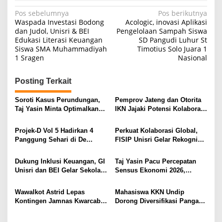
Navigasi
Pos sebelumnya
Pos berikutnya
Waspada Investasi Bodong
Acologic, inovasi Aplikasi
pos
dan Judol, Unisri & BEI
Pengelolaan Sampah Siswa
Edukasi Literasi Keuangan
SD Pangudi Luhur St
Siswa SMA Muhammadiyah
Timotius Solo Juara 1
1 Sragen
Nasional
Posting Terkait
Soroti Kasus Perundungan,
Pemprov Jateng dan Otorita
Taj Yasin Minta Optimalkan
IKN Jajaki Potensi Kolaborasi
Upaya Pencegahan
dan Investasi
Projek-D Vol 5 Hadirkan 4
Perkuat Kolaborasi Global,
Panggung Sehari di De
FISIP Unisri Gelar Rekognisi
Tjolomadoe, Hindia hingga
Internasional di IIUM
Feast Siap Guncang Solo
Malaysia
Dukung Inklusi Keuangan, GI
Taj Yasin Pacu Percepatan
Unisri dan BEI Gelar Sekolah
Sensus Ekonomi 2026,
Pasar Modal untuk Warga
Capaian Jateng Sudah 81
Brojol Sragen
Persen Tapi Kelompok Usaha
Wawalkot Astrid Lepas
Mahasiswa KKN Undip
Besar Baru 40 Persen
Kontingen Jamnas Kwarcab
Dorong Diversifikasi Pangan
Kota Surakarta
melalui Pelatihan Pengolahan
Susu, Dukung Implementasi