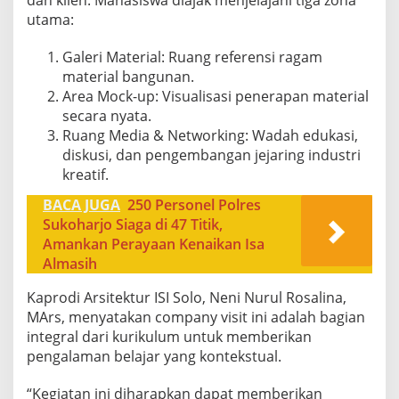
dan klien. Mahasiswa diajak menjelajahi tiga zona
utama:
Galeri Material: Ruang referensi ragam
material bangunan.
Area Mock-up: Visualisasi penerapan material
secara nyata.
Ruang Media & Networking: Wadah edukasi,
diskusi, dan pengembangan jejaring industri
kreatif.
BACA JUGA
250 Personel Polres
Sukoharjo Siaga di 47 Titik,
Amankan Perayaan Kenaikan Isa
Almasih
Kaprodi Arsitektur ISI Solo, Neni Nurul Rosalina,
MArs, menyatakan company visit ini adalah bagian
integral dari kurikulum untuk memberikan
pengalaman belajar yang kontekstual.
“Kegiatan ini diharapkan dapat memberikan