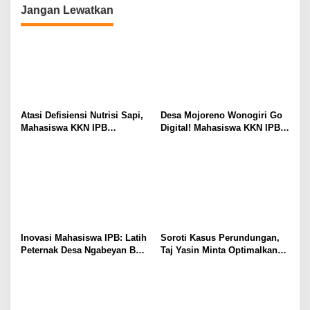
SDGs 2 dan 3
Jangan Lewatkan
Atasi Defisiensi Nutrisi Sapi,
Desa Mojoreno Wonogiri Go
Mahasiswa KKN IPB
Digital! Mahasiswa KKN IPB
Dampingi Peternak Mojoreno
Luncurkan Website dan Peta
Buat Mineral Blok
SIG
Inovasi Mahasiswa IPB: Latih
Soroti Kasus Perundungan,
Peternak Desa Ngabeyan Buat
Taj Yasin Minta Optimalkan
Mineral Blok Ternak Sehat
Upaya Pencegahan