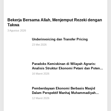
Bekerja Bersama Allah, Menjemput Rezeki dengan
Takwa
3 Agustus 2026
Underinvoicing dan Transfer Pricing
23 Mei 2026
Paradoks Kemiskinan di Wilayah Agraris:
Analisis Struktur Ekonomi Petani dan Potensi
Pemberdayaan Berbasis Masjid di Kabupaten
16 Maret 2026
Kebumen
Pemberdayaan Ekonomi Berbasis Masjid
Dalam Perspektif Manhaj Muhammadiyah
Untuk Penguatan Keluarga Sakinah di
12 Maret 2026
Kabupaten Wonogiri