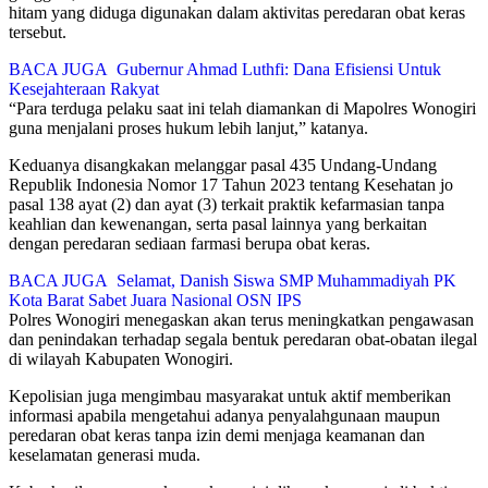
hitam yang diduga digunakan dalam aktivitas peredaran obat keras
tersebut.
BACA JUGA
Gubernur Ahmad Luthfi: Dana Efisiensi Untuk
Kesejahteraan Rakyat
“Para terduga pelaku saat ini telah diamankan di Mapolres Wonogiri
guna menjalani proses hukum lebih lanjut,” katanya.
Keduanya disangkakan melanggar pasal 435 Undang-Undang
Republik Indonesia Nomor 17 Tahun 2023 tentang Kesehatan jo
pasal 138 ayat (2) dan ayat (3) terkait praktik kefarmasian tanpa
keahlian dan kewenangan, serta pasal lainnya yang berkaitan
dengan peredaran sediaan farmasi berupa obat keras.
BACA JUGA
Selamat, Danish Siswa SMP Muhammadiyah PK
Kota Barat Sabet Juara Nasional OSN IPS
Polres Wonogiri menegaskan akan terus meningkatkan pengawasan
dan penindakan terhadap segala bentuk peredaran obat-obatan ilegal
di wilayah Kabupaten Wonogiri.
Kepolisian juga mengimbau masyarakat untuk aktif memberikan
informasi apabila mengetahui adanya penyalahgunaan maupun
peredaran obat keras tanpa izin demi menjaga keamanan dan
keselamatan generasi muda.