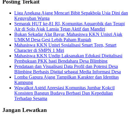
Posting Terkait
Liga Angkasa Ajang Mencari Bibit Sepakbola Usia Dini dan
Keguyuban Warga
Semarak HUT ke-81 RI, Komunitas Aquarobik dan Terapi
Air di Solo Ajak Lansia Tetap Aktif dan Mandiri
Bukan Sekadar Alat Bayar, Mahasiswa KKN Unisri Ajak
UMKM Desa Gesi Lebih Paham Rupiah
Mahasiswa KKN Unisri Sosialisasi Smart Teen, Smart
Character di SMPN 1 Miri
Mahasiswa KKN Undip Laksanakan Edukasi Digitalisasi
Pembukuan PKK bagi Bendahara Desa Blimbing
Pendataan dan Visualisasi Data Profil dan Potensi Desa
Blimbing Berbasis Digital sebagai Media Informasi Desa
Lomba Gapura Ajang Tampilkan Karakter dan Identitas
Kampung
Wawalkot Astrid Apresiasi Komunitas Jumbar Kokcil
Konsisten Bangun Budaya Berbagi Dan Kepedulian
Terhadap Sesama
Jangan Lewatkan