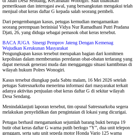
di Jalan Desa Sendang, Kecamatan Wonogiri. Saat dilakukan
pemeriksaan dan interogasi awal, yang bersangkutan mengakui telah
menjual obat keras daftar G kepada salah seorang pembeli.
Dari pengembangan kasus, petugas kemudian mengamankan
seorang perempuan berinisial Vidya Nur Ramadhani Putri Pradana
Djati, 26, yang diduga sebagai pemasok obat keras tersebut.
BACA JUGA
Sinergi Pemprov Jateng Dengan Kemenag
Wujudkan Kerukunan Masyarakat
Pengungkapan kasus tersebut merupakan bagian dari komitmen
kepolisian dalam memberantas peredaran obat-obatan terlarang yang
dapat merusak generasi muda dan mengganggu situasi kamtibmas di
wilayah hukum Polres Wonogiri.
Kasus tersebut diungkap pada Sabtu malam, 16 Mei 2026 setelah
petugas Satresnarkoba menerima informasi dari masyarakat terkait
adanya aktivitas penjualan obat keras daftar G di sekitar wilayah
Desa Sendang.
Menindaklanjuti laporan tersebut, tim opsnal Satresnarkoba segera
melakukan penyelidikan dan pengintaian di lokasi yang dicurigai.
Petugas berhasil mengamankan sejumlah barang bukti berupa 19
butir obat keras daftar G warna putih berlogo “Y”, dua unit telepon
genggam, serta satu unit sepeda motor Honda Vario 125 warna