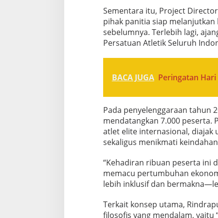
Sementara itu, Project Direct
pihak panitia siap melanjutka
sebelumnya. Terlebih lagi, ajang
Persatuan Atletik Seluruh Indon
BACA JUGA
Peringatan Har
Pada penyelenggaraan tahun 20
mendatangkan 7.000 peserta. Pa
atlet elite internasional, diaj
sekaligus menikmati keindahan 
“Kehadiran ribuan peserta ini
memacu pertumbuhan ekonomi d
lebih inklusif dan bermakna—le
Terkait konsep utama, Rindrap
filosofis yang mendalam, yaitu “