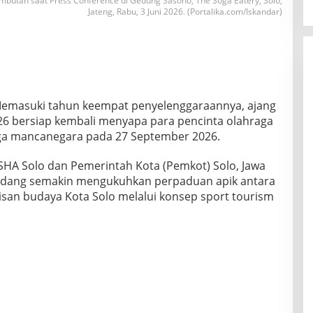
mbutan saat Press Conference di Gedung Sasono, The Soga Eatery, Solo,
Jateng, Rabu, 3 Juni 2026. (Portalika.com/Iskandar)
Memasuki tahun keempat penyelenggaraannya, ajang
026 bersiap kembali menyapa para pencinta olahraga
gga mancanegara pada 27 September 2026.
 SHA Solo dan Pemerintah Kota (Pemkot) Solo, Jawa
-gadang semakin mengukuhkan perpaduan apik antara
isan budaya Kota Solo melalui konsep sport tourism