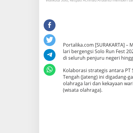
Walikota Solo, Respati Achmad Ardianto memberi sa
Portalika.com [SURAKARTA] – 
lari bergengsi Solo Run Fest 2
di seluruh penjuru negeri hin
Kolaborasi strategis antara PT
Tengah (Jateng) ini digadang
olahraga lari dan kekayaan war
(wisata olahraga).