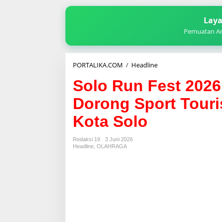
Laya
Pemuatan Art
Solo
PORTALIKA.COM
/
Headline
Run
Solo Run Fest 2026
Fest
2026
Dorong Sport Touri
Targetkan
7.000
Kota Solo
Peserta:
Dorong
Sport
Redaksi 19
3 Juni 2026
Tourism
Headline
,
OLAHRAGA
dan
Ekonomi
Kreatif
Kota
Solo