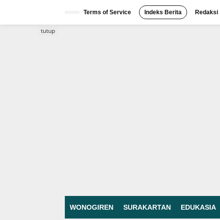
Lewati
ke
Terms of Service
Indeks Berita
Redaksi
konten
tutup
WONOGIREN
SURAKARTAN
EDUKASIA