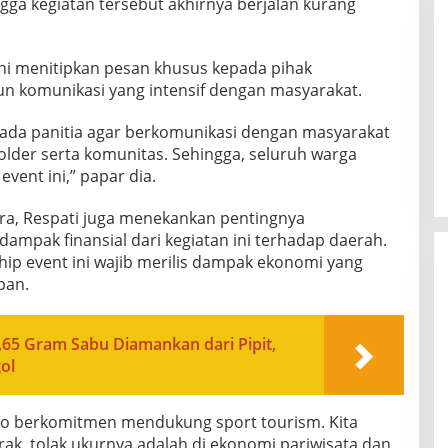
ga kegiatan tersebut akhirnya berjalan kurang
 ini menitipkan pesan khusus kepada pihak
 komunikasi yang intensif dengan masyarakat.
pada panitia agar berkomunikasi dengan masyarakat
older serta komunitas. Sehingga, seluruh warga
event ini,” papar dia.
ra, Respati juga menekankan pentingnya
dampak finansial dari kegiatan ini terhadap daerah.
ship event ini wajib merilis dampak ekonomi yang
pan.
,65 Gram Sabu Diamankan dari Pipit,
ol
lo berkomitmen mendukung sport tourism. Kita
ak, tolak ukurnya adalah di ekonomi pariwisata dan