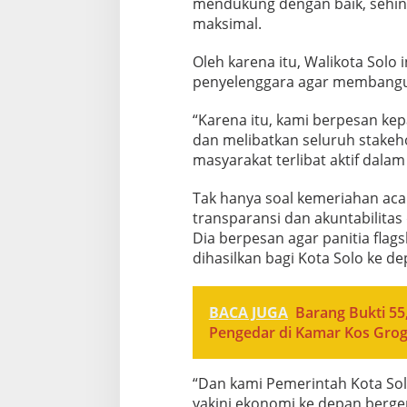
mendukung dengan baik, sehing
maksimal.
Oleh karena itu, Walikota Solo
penyelenggara agar membangun
“Karena itu, kami berpesan ke
dan melibatkan seluruh stakeh
masyarakat terlibat aktif dalam 
Tak hanya soal kemeriahan aca
transparansi dan akuntabilitas 
Dia berpesan agar panitia flag
dihasilkan bagi Kota Solo ke de
BACA JUGA
Barang Bukti 55
Pengedar di Kamar Kos Grog
“Dan kami Pemerintah Kota So
yakini ekonomi ke depan berger