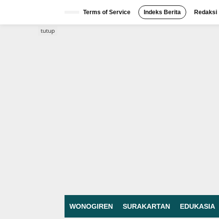
Lewati
ke
Terms of Service
Indeks Berita
Redaksi
konten
tutup
WONOGIREN
SURAKARTAN
EDUKASIA