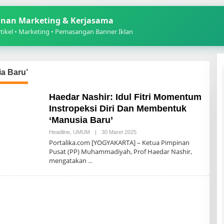
nan Marketing & Kerjasama
ikel • Marketing • Pemasangan Banner Iklan
a Baru’
Haedar Nashir: Idul Fitri Momentum
Instropeksi Diri Dan Membentuk
‘Manusia Baru’
Oleh
Headline
,
UMUM
|
30 Maret 2025
Redaksi
Portalika.com [YOGYAKARTA] – Ketua Pimpinan
19
Pusat (PP) Muhammadiyah, Prof Haedar Nashir,
mengatakan