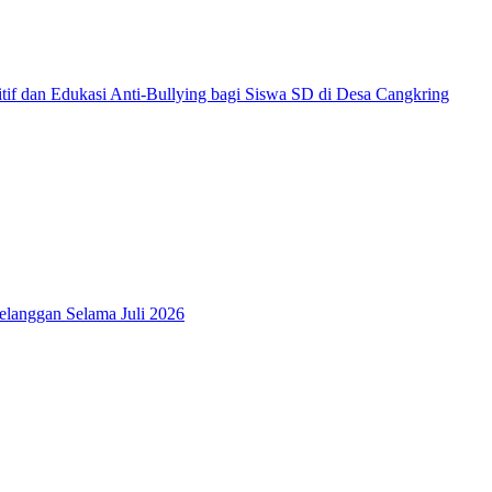
f dan Edukasi Anti-Bullying bagi Siswa SD di Desa Cangkring
elanggan Selama Juli 2026