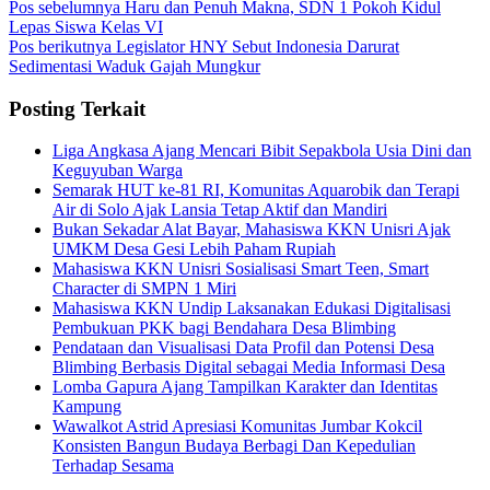
Pos sebelumnya
Haru dan Penuh Makna, SDN 1 Pokoh Kidul
Lepas Siswa Kelas VI
Pos berikutnya
Legislator HNY Sebut Indonesia Darurat
Sedimentasi Waduk Gajah Mungkur
Posting Terkait
Liga Angkasa Ajang Mencari Bibit Sepakbola Usia Dini dan
Keguyuban Warga
Semarak HUT ke-81 RI, Komunitas Aquarobik dan Terapi
Air di Solo Ajak Lansia Tetap Aktif dan Mandiri
Bukan Sekadar Alat Bayar, Mahasiswa KKN Unisri Ajak
UMKM Desa Gesi Lebih Paham Rupiah
Mahasiswa KKN Unisri Sosialisasi Smart Teen, Smart
Character di SMPN 1 Miri
Mahasiswa KKN Undip Laksanakan Edukasi Digitalisasi
Pembukuan PKK bagi Bendahara Desa Blimbing
Pendataan dan Visualisasi Data Profil dan Potensi Desa
Blimbing Berbasis Digital sebagai Media Informasi Desa
Lomba Gapura Ajang Tampilkan Karakter dan Identitas
Kampung
Wawalkot Astrid Apresiasi Komunitas Jumbar Kokcil
Konsisten Bangun Budaya Berbagi Dan Kepedulian
Terhadap Sesama