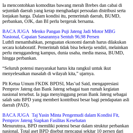
Ia mencontohkan komoditas bawang merah Brebes dan cabai di
sejumlah daerah yang kerap menghadapi persoalan distribusi serta
lonjakan harga. Dalam kondisi itu, pemerintah daerah, BUMD,
perbankan, OJK, dan BI perlu bergerak bersama.
BACA JUGA
Menko Pangan Puji Jateng Jadi Motor MBG
Nasional, Capaian Sasarannya Sentuh 96,98 Persen
Luthfi menambahkan, penguatan ekonomi daerah harus dilakukan
secara kolaboratif. Pemerintah tidak bisa bekerja sendiri, melainkan
perlu menggandeng kampus, dunia usaha, media massa, BUMD,
hingga perbankan.
“Seluruh potensi masyarakat harus kita rangkul untuk ikut
menyelesaikan masalah di wilayah kita,” ujarnya.
Plt Ketua Umum FKDK BPDSI, Mas’ud Said, mengapresiasi
Pemprov Jateng dan Bank Jateng sebagai tuan rumah kegiatan
nasional tersebut. Ia juga menyinggung peran Bank Jateng sebagai
salah satu BPD yang memberi kontribusi besar bagi pendapatan asli
daerah (PAD).
BACA JUGA
Taj Yasin Minta Pengemudi dalam Kondisi Fit,
Pemprov Jateng Siapkan Fasilitas Kesehatan
Menurutnya, BPD memiliki potensi besar dalam struktur perbankan
nasional. Total aset BPD disebut mencapai sekitar 10 persen dari