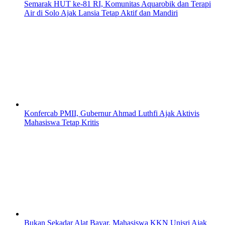
Semarak HUT ke-81 RI, Komunitas Aquarobik dan Terapi
Air di Solo Ajak Lansia Tetap Aktif dan Mandiri
Konfercab PMII, Gubernur Ahmad Luthfi Ajak Aktivis
Mahasiswa Tetap Kritis
Bukan Sekadar Alat Bayar, Mahasiswa KKN Unisri Ajak