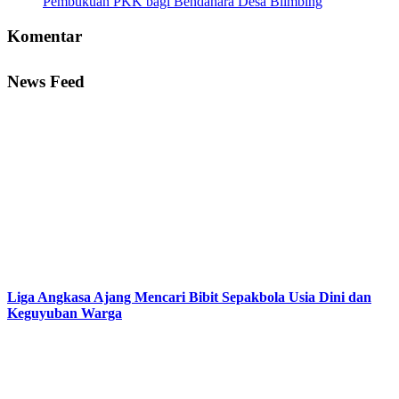
Pembukuan PKK bagi Bendahara Desa Blimbing
Komentar
News Feed
Liga Angkasa Ajang Mencari Bibit Sepakbola Usia Dini dan
Keguyuban Warga