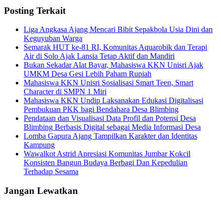
Posting Terkait
Liga Angkasa Ajang Mencari Bibit Sepakbola Usia Dini dan
Keguyuban Warga
Semarak HUT ke-81 RI, Komunitas Aquarobik dan Terapi
Air di Solo Ajak Lansia Tetap Aktif dan Mandiri
Bukan Sekadar Alat Bayar, Mahasiswa KKN Unisri Ajak
UMKM Desa Gesi Lebih Paham Rupiah
Mahasiswa KKN Unisri Sosialisasi Smart Teen, Smart
Character di SMPN 1 Miri
Mahasiswa KKN Undip Laksanakan Edukasi Digitalisasi
Pembukuan PKK bagi Bendahara Desa Blimbing
Pendataan dan Visualisasi Data Profil dan Potensi Desa
Blimbing Berbasis Digital sebagai Media Informasi Desa
Lomba Gapura Ajang Tampilkan Karakter dan Identitas
Kampung
Wawalkot Astrid Apresiasi Komunitas Jumbar Kokcil
Konsisten Bangun Budaya Berbagi Dan Kepedulian
Terhadap Sesama
Jangan Lewatkan