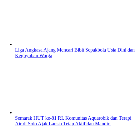
Liga Angkasa Ajang Mencari Bibit Sepakbola Usia Dini dan
Keguyuban Warga
Semarak HUT ke-81 RI, Komunitas Aquarobik dan Terapi
Air di Solo Ajak Lansia Tetap Aktif dan Mandiri