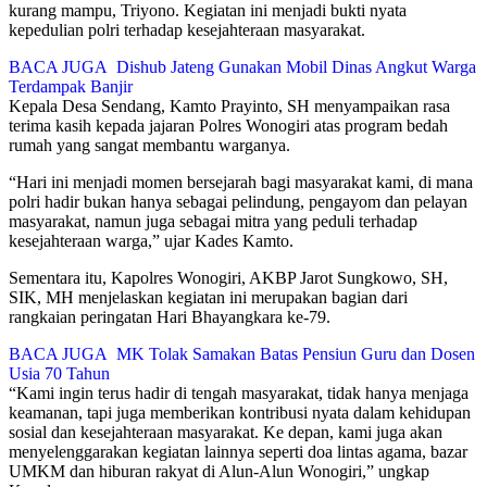
kurang mampu, Triyono. Kegiatan ini menjadi bukti nyata
kepedulian polri terhadap kesejahteraan masyarakat.
BACA JUGA
Dishub Jateng Gunakan Mobil Dinas Angkut Warga
Terdampak Banjir
Kepala Desa Sendang, Kamto Prayinto, SH menyampaikan rasa
terima kasih kepada jajaran Polres Wonogiri atas program bedah
rumah yang sangat membantu warganya.
“Hari ini menjadi momen bersejarah bagi masyarakat kami, di mana
polri hadir bukan hanya sebagai pelindung, pengayom dan pelayan
masyarakat, namun juga sebagai mitra yang peduli terhadap
kesejahteraan warga,” ujar Kades Kamto.
Sementara itu, Kapolres Wonogiri, AKBP Jarot Sungkowo, SH,
SIK, MH menjelaskan kegiatan ini merupakan bagian dari
rangkaian peringatan Hari Bhayangkara ke-79.
BACA JUGA
MK Tolak Samakan Batas Pensiun Guru dan Dosen
Usia 70 Tahun
“Kami ingin terus hadir di tengah masyarakat, tidak hanya menjaga
keamanan, tapi juga memberikan kontribusi nyata dalam kehidupan
sosial dan kesejahteraan masyarakat. Ke depan, kami juga akan
menyelenggarakan kegiatan lainnya seperti doa lintas agama, bazar
UMKM dan hiburan rakyat di Alun-Alun Wonogiri,” ungkap