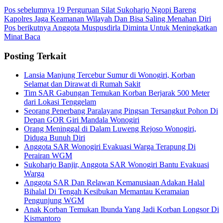
Pos sebelumnya
19 Perguruan Silat Sukoharjo Ngopi Bareng
Kapolres Jaga Keamanan Wilayah Dan Bisa Saling Menahan Diri
Pos berikutnya
Anggota Muspusdirla Diminta Untuk Meningkatkan
Minat Baca
Posting Terkait
Lansia Manjung Tercebur Sumur di Wonogiri, Korban
Selamat dan Dirawat di Rumah Sakit
Tim SAR Gabungan Temukan Korban Berjarak 500 Meter
dari Lokasi Tenggelam
Seorang Penerbang Paralayang Pingsan Tersangkut Pohon Di
Depan GOR Giri Mandala Wonogiri
Orang Meninggal di Dalam Luweng Rejoso Wonogiri,
Diduga Bunuh Diri
Anggota SAR Wonogiri Evakuasi Warga Terapung Di
Perairan WGM
Sukoharjo Banjir, Anggota SAR Wonogiri Bantu Evakuasi
Warga
Anggota SAR Dan Relawan Kemanusiaan Adakan Halal
Bihalal Di Tengah Kesibukan Memantau Keramaian
Pengunjung WGM
Anak Korban Temukan Ibunda Yang Jadi Korban Longsor Di
Kismantoro