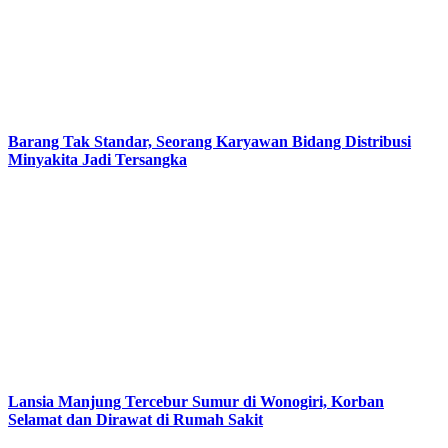
Barang Tak Standar, Seorang Karyawan Bidang Distribusi
Minyakita Jadi Tersangka
Lansia Manjung Tercebur Sumur di Wonogiri, Korban
Selamat dan Dirawat di Rumah Sakit