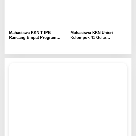
Mahasiswa KKN-T IPB
Mahasiswa KKN Unisri
Rancang Empat Program
Kelompok 41 Gelar
Intervensi Berbasis
Sosialisasi Sekolah Ramah
Kebutuhan Masyarakat,
Tanpa Bullying: Kenali
Perkuat Sinergi
Hakmu, Lindungi Temanmu
Pembangunan di Desa
di SD Negeri 1 Sono
Tremes