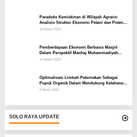
Paradoks Kemiskinan di Wilayah Agraris:
Analisis Struktur Ekonomi Petani dan Potensi
Pemberdayaan Berbasis Masjid di Kabupaten
16 Maret 2026
Kebumen
Pemberdayaan Ekonomi Berbasis Masjid
Dalam Perspektif Manhaj Muhammadiyah
Untuk Penguatan Keluarga Sakinah di
12 Maret 2026
Kabupaten Wonogiri
Optimalisasi Limbah Peternakan Sebagai
Pupuk Organik Dalam Mendukung Ketahanan
Pangan Rumah Tangga Petani di Kabupaten
5 Maret 2026
Wonogiri
SOLO RAYA UPDATE