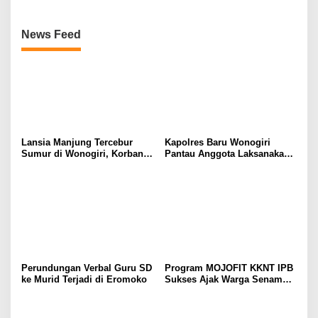
News Feed
Lansia Manjung Tercebur
Kapolres Baru Wonogiri
Sumur di Wonogiri, Korban
Pantau Anggota Laksanakan
Selamat dan Dirawat di
Pengaturan dan Pelayanan
Rumah Sakit
Lalu Lintas
Perundungan Verbal Guru SD
Program MOJOFIT KKNT IPB
ke Murid Terjadi di Eromoko
Sukses Ajak Warga Senam
Bersama dan Bagikan
Sembako