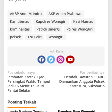
AKBP Andi M Indra
AKP Anom Prabowo
Kamtibmas
Kapolres Wonogiri
Kasi Humas
kriminalitas
Patroli sinergi
Polres Wonogiri
polsek
TNI Polri
Wonogiri
Ikuti Kami
Navigasi
Pos sebelumnya
Pos berikutnya
Jembatan Kretek 2 Jadi,
Hendak Tawuran, 9 ABG
pos
Persingkat Waktu Tempuh
Diamankan Anggota Polsek
Jadi 15 Menit Telusuri
Kartasura, Sukoharjo
Pantai Selatan
Posting Terkait
Lansia Manjung Tercebur
Kapolres Baru Wonogiri