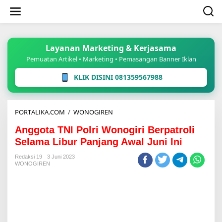
Lewati
ke
konten
Layanan Marketing & Kerjasama
Pemuatan Artikel • Marketing • Pemasangan Banner Iklan
KLIK DISINI 081359567988
Anggota
PORTALIKA.COM
/
WONOGIREN
TNI
Anggota TNI Polri Wonogiri Berpatroli
Polri
Wonogiri
Selama Libur Panjang Awal Juni Ini
Berpatroli
Selama
Redaksi 19
3 Juni 2023
WONOGIREN
Libur
Panjang
Awal
Juni
Ini