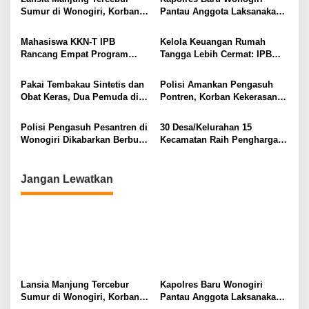
Sumur di Wonogiri, Korban
Pantau Anggota Laksanakan
Selamat dan Dirawat di
Pengaturan dan Pelayanan
Rumah Sakit
Lalu Lintas
Mahasiswa KKN-T IPB
Kelola Keuangan Rumah
Rancang Empat Program
Tangga Lebih Cermat: IPB
Intervensi Berbasis
Berikan Edukasi Literasi
Kebutuhan Masyarakat,
Keuangan untuk Ibu-Ibu PKK
Pakai Tembakau Sintetis dan
Polisi Amankan Pengasuh
Perkuat Sinergi
Desa Manjung
Obat Keras, Dua Pemuda di
Pontren, Korban Kekerasan
Pembangunan di Desa
Wonogiri Diamankan
Seksual Anak Rekan Kerja di
Tremes
Polres Wonogiri
Polisi Pengasuh Pesantren di
30 Desa/Kelurahan 15
Wonogiri Dikabarkan Berbuat
Kecamatan Raih Penghargaan
Pencabulan
Layanan Administrasi Terbaik
Wonogiri
Jangan Lewatkan
Lansia Manjung Tercebur
Kapolres Baru Wonogiri
Sumur di Wonogiri, Korban
Pantau Anggota Laksanakan