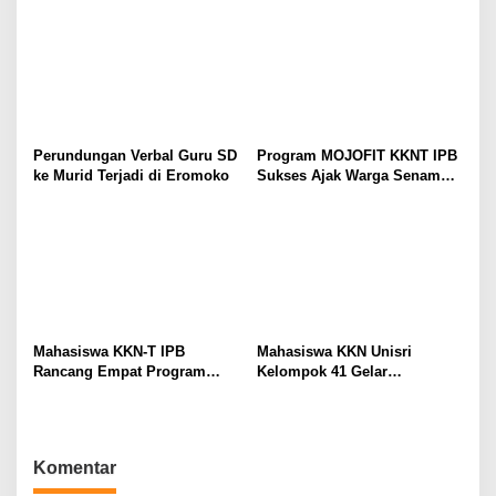
Selamat dan Dirawat di
Pengaturan dan Pelayanan
Rumah Sakit
Lalu Lintas
Perundungan Verbal Guru SD
Program MOJOFIT KKNT IPB
ke Murid Terjadi di Eromoko
Sukses Ajak Warga Senam
Bersama dan Bagikan
Sembako
Mahasiswa KKN-T IPB
Mahasiswa KKN Unisri
Rancang Empat Program
Kelompok 41 Gelar
Intervensi Berbasis
Sosialisasi Sekolah Ramah
Kebutuhan Masyarakat,
Tanpa Bullying: Kenali
Perkuat Sinergi
Hakmu, Lindungi Temanmu
Pembangunan di Desa
di SD Negeri 1 Sono
Komentar
Tremes