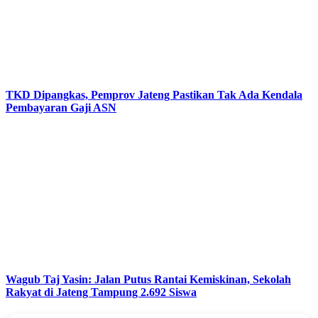
TKD Dipangkas, Pemprov Jateng Pastikan Tak Ada Kendala
Pembayaran Gaji ASN
Wagub Taj Yasin: Jalan Putus Rantai Kemiskinan, Sekolah
Rakyat di Jateng Tampung 2.692 Siswa