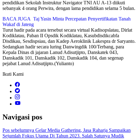
pendidikan Sekolah Instruktur Navigator TNI AU A-13 diikuti
sebanyak 4 orang Perwira, dengan lama pendidikan selama 5 bulan.
BACA JUGA
Taj Yasin Minta Percepatan Penyertifikatan Tanah
Wakaf di Jateng
Turut hadir pada acara tersebut secara virtual Kadisopslatau, Dirlat
Kodiklatau, Paban II Opsdik Kodiklatau, Kasubdisdikcabfa
Disdikau, Sesdispsiau, dan Kadep Aeroklinik Lakespra dr Saryanto.
Sedangkan hadir secara luring Danwingdik 100/Terbang, para
Kepala Dinas di jajaran Lanud Adisutjipto, Danskatek 043,
Danskadik 101, Danskadik 102, Danskadik 104, dan segenap
pejabat Lanud Adisutjipto.(Yulianto)
Ikuti Kami
Navigasi pos
Pos sebelumnya
Gelar Media Gathering, Jasa Raharja Sampaikan
Sejumlah Fokus Utama Di Tahun 2023. Salah Satunya Mudik