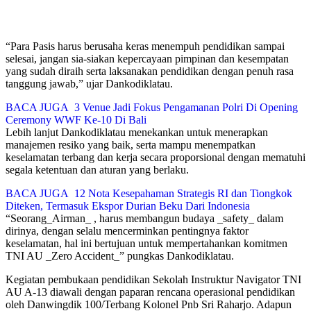
“Para Pasis harus berusaha keras menempuh pendidikan sampai
selesai, jangan sia-siakan kepercayaan pimpinan dan kesempatan
yang sudah diraih serta laksanakan pendidikan dengan penuh rasa
tanggung jawab,” ujar Dankodiklatau.
BACA JUGA
3 Venue Jadi Fokus Pengamanan Polri Di Opening
Ceremony WWF Ke-10 Di Bali
Lebih lanjut Dankodiklatau menekankan untuk menerapkan
manajemen resiko yang baik, serta mampu menempatkan
keselamatan terbang dan kerja secara proporsional dengan mematuhi
segala ketentuan dan aturan yang berlaku.
BACA JUGA
12 Nota Kesepahaman Strategis RI dan Tiongkok
Diteken, Termasuk Ekspor Durian Beku Dari Indonesia
“Seorang_Airman_ , harus membangun budaya _safety_ dalam
dirinya, dengan selalu mencerminkan pentingnya faktor
keselamatan, hal ini bertujuan untuk mempertahankan komitmen
TNI AU _Zero Accident_” pungkas Dankodiklatau.
Kegiatan pembukaan pendidikan Sekolah Instruktur Navigator TNI
AU A-13 diawali dengan paparan rencana operasional pendidikan
oleh Danwingdik 100/Terbang Kolonel Pnb Sri Raharjo. Adapun