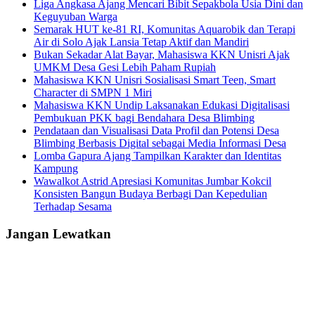
Liga Angkasa Ajang Mencari Bibit Sepakbola Usia Dini dan
Keguyuban Warga
Semarak HUT ke-81 RI, Komunitas Aquarobik dan Terapi
Air di Solo Ajak Lansia Tetap Aktif dan Mandiri
Bukan Sekadar Alat Bayar, Mahasiswa KKN Unisri Ajak
UMKM Desa Gesi Lebih Paham Rupiah
Mahasiswa KKN Unisri Sosialisasi Smart Teen, Smart
Character di SMPN 1 Miri
Mahasiswa KKN Undip Laksanakan Edukasi Digitalisasi
Pembukuan PKK bagi Bendahara Desa Blimbing
Pendataan dan Visualisasi Data Profil dan Potensi Desa
Blimbing Berbasis Digital sebagai Media Informasi Desa
Lomba Gapura Ajang Tampilkan Karakter dan Identitas
Kampung
Wawalkot Astrid Apresiasi Komunitas Jumbar Kokcil
Konsisten Bangun Budaya Berbagi Dan Kepedulian
Terhadap Sesama
Jangan Lewatkan