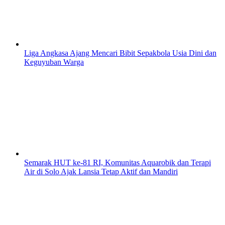
Liga Angkasa Ajang Mencari Bibit Sepakbola Usia Dini dan
Keguyuban Warga
Semarak HUT ke-81 RI, Komunitas Aquarobik dan Terapi
Air di Solo Ajak Lansia Tetap Aktif dan Mandiri