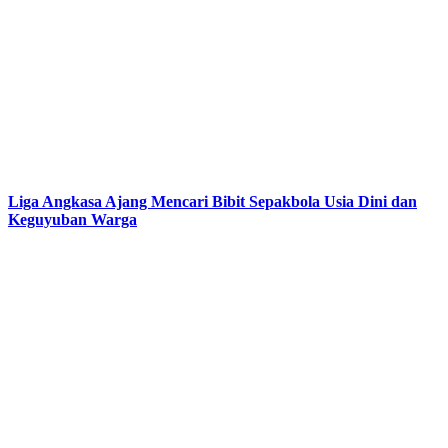
Liga Angkasa Ajang Mencari Bibit Sepakbola Usia Dini dan
Keguyuban Warga