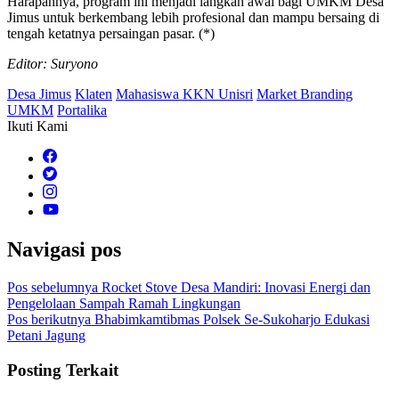
Harapannya, program ini menjadi langkah awal bagi UMKM Desa
Jimus untuk berkembang lebih profesional dan mampu bersaing di
tengah ketatnya persaingan pasar. (*)
Editor: Suryono
Desa Jimus
Klaten
Mahasiswa KKN Unisri
Market Branding
UMKM
Portalika
Ikuti Kami
Navigasi pos
Pos sebelumnya
Rocket Stove Desa Mandiri: Inovasi Energi dan
Pengelolaan Sampah Ramah Lingkungan
Pos berikutnya
Bhabimkamtibmas Polsek Se-Sukoharjo Edukasi
Petani Jagung
Posting Terkait