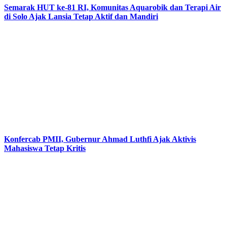
Semarak HUT ke-81 RI, Komunitas Aquarobik dan Terapi Air
di Solo Ajak Lansia Tetap Aktif dan Mandiri
Konfercab PMII, Gubernur Ahmad Luthfi Ajak Aktivis
Mahasiswa Tetap Kritis