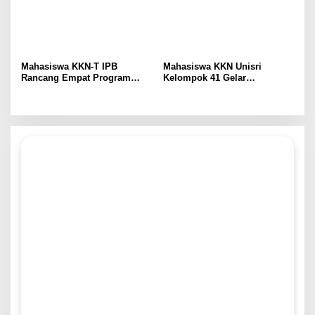
Mahasiswa KKN-T IPB
Mahasiswa KKN Unisri
Rancang Empat Program
Kelompok 41 Gelar
Intervensi Berbasis
Sosialisasi Sekolah Ramah
Kebutuhan Masyarakat,
Tanpa Bullying: Kenali
Perkuat Sinergi
Hakmu, Lindungi Temanmu
Pembangunan di Desa
di SD Negeri 1 Sono
Tremes