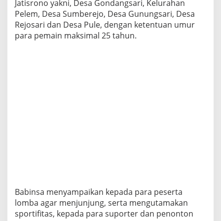
Jatisrono yakni, Desa Gondangsari, Kelurahan
Pelem, Desa Sumberejo, Desa Gunungsari, Desa
Rejosari dan Desa Pule, dengan ketentuan umur
para pemain maksimal 25 tahun.
Babinsa menyampaikan kepada para peserta
lomba agar menjunjung, serta mengutamakan
sportifitas, kepada para suporter dan penonton