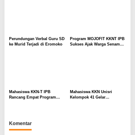
Rumah Sakit
Lalu Lintas
Perundungan Verbal Guru SD
Program MOJOFIT KKNT IPB
ke Murid Terjadi di Eromoko
Sukses Ajak Warga Senam
Bersama dan Bagikan
Sembako
Mahasiswa KKN-T IPB
Mahasiswa KKN Unisri
Rancang Empat Program
Kelompok 41 Gelar
Intervensi Berbasis
Sosialisasi Sekolah Ramah
Kebutuhan Masyarakat,
Tanpa Bullying: Kenali
Perkuat Sinergi
Hakmu, Lindungi Temanmu
Pembangunan di Desa
di SD Negeri 1 Sono
Komentar
Tremes