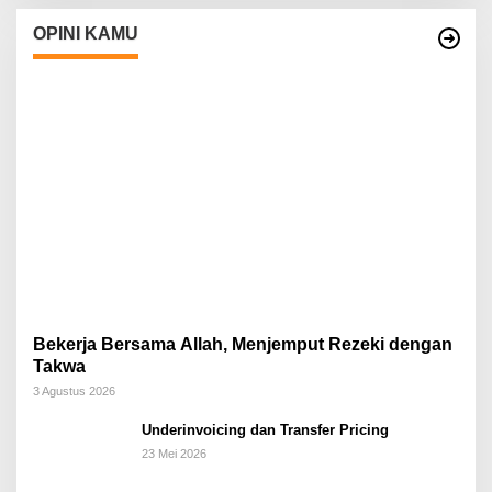
OPINI KAMU
Bekerja Bersama Allah, Menjemput Rezeki dengan
Takwa
3 Agustus 2026
Underinvoicing dan Transfer Pricing
23 Mei 2026