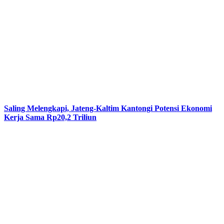
Saling Melengkapi, Jateng-Kaltim Kantongi Potensi Ekonomi
Kerja Sama Rp20,2 Triliun