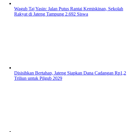
Wagub Taj Yasin: Jalan Putus Rantai Kemiskinan, Sekolah
Rakyat di Jateng Tampung 2.692 Siswa
Disisihkan Bertahap, Jateng Siapkan Dana Cadangan Rp1,2
Triliun untuk Pilgub 2029