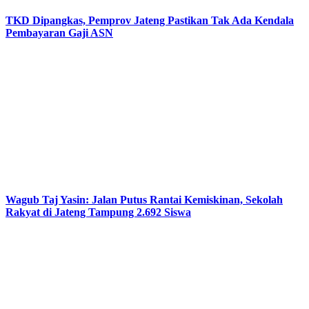
TKD Dipangkas, Pemprov Jateng Pastikan Tak Ada Kendala
Pembayaran Gaji ASN
Wagub Taj Yasin: Jalan Putus Rantai Kemiskinan, Sekolah
Rakyat di Jateng Tampung 2.692 Siswa