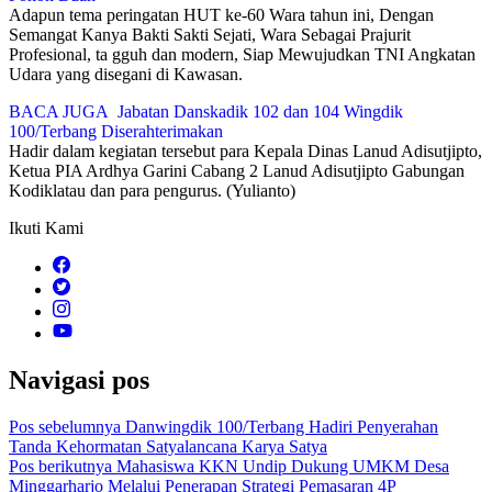
Adapun tema peringatan HUT ke-60 Wara tahun ini, Dengan
Semangat Kanya Bakti Sakti Sejati, Wara Sebagai Prajurit
Profesional, ta gguh dan modern, Siap Mewujudkan TNI Angkatan
Udara yang disegani di Kawasan.
BACA JUGA
Jabatan Danskadik 102 dan 104 Wingdik
100/Terbang Diserahterimakan
Hadir dalam kegiatan tersebut para Kepala Dinas Lanud Adisutjipto,
Ketua PIA Ardhya Garini Cabang 2 Lanud Adisutjipto Gabungan
Kodiklatau dan para pengurus. (Yulianto)
Ikuti Kami
Navigasi pos
Pos sebelumnya
Danwingdik 100/Terbang Hadiri Penyerahan
Tanda Kehormatan Satyalancana Karya Satya
Pos berikutnya
Mahasiswa KKN Undip Dukung UMKM Desa
Minggarharjo Melalui Penerapan Strategi Pemasaran 4P