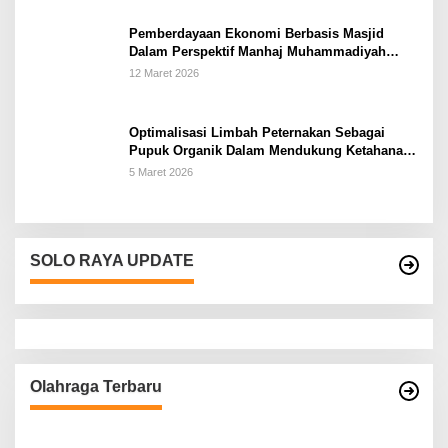
Pemberdayaan Ekonomi Berbasis Masjid
Dalam Perspektif Manhaj Muhammadiyah
Untuk Penguatan Keluarga Sakinah di
12 Maret 2026
Kabupaten Wonogiri
Optimalisasi Limbah Peternakan Sebagai
Pupuk Organik Dalam Mendukung Ketahanan
Pangan Rumah Tangga Petani di Kabupaten
5 Maret 2026
Wonogiri
SOLO RAYA UPDATE
Olahraga Terbaru