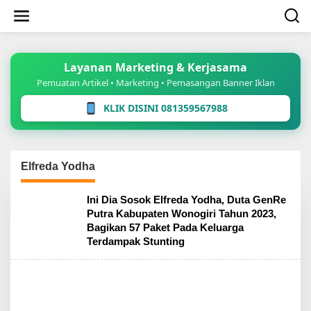
Lewati
ke
konten
Layanan Marketing & Kerjasama
Pemuatan Artikel • Marketing • Pemasangan Banner Iklan
KLIK DISINI 081359567988
Elfreda Yodha
Ini Dia Sosok Elfreda Yodha, Duta GenRe
Putra Kabupaten Wonogiri Tahun 2023,
Bagikan 57 Paket Pada Keluarga
Terdampak Stunting