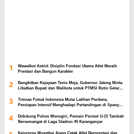
1
Wawalkot Astrid: Disiplin Fondasi Utama Atlet Meraih
Prestasi dan Bangun Karakter
2
Bangkitkan Kejayaan Tenis Meja, Gubernur Jateng Minta
Libatkan Bupati dan Walikota untuk PTMSI Rutin Gelar
Event
3
Timnas Futsal Indonesia Mulai Latihan Perdana,
Persiapan Intensif Menghadapi Pertandingan di Spanyol
2026
4
Didukung Polres Wonogiri, Pemain Persiwi U-15 Tambah
Bersemangat di Laga Stadion 45 Karanganyar
Kejurprov Muaythai Ajang Cetak Atlet Berprestasi dan