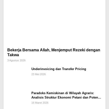
Bekerja Bersama Allah, Menjemput Rezeki dengan
Takwa
3 Agustus 2026
Underinvoicing dan Transfer Pricing
23 Mei 2026
Paradoks Kemiskinan di Wilayah Agraris:
Analisis Struktur Ekonomi Petani dan Potensi
Pemberdayaan Berbasis Masjid di Kabupaten
16 Maret 2026
Kebumen