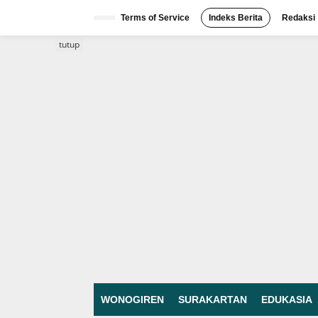
Lewati
ke
Terms of Service
Indeks Berita
Redaksi
konten
tutup
WONOGIREN
SURAKARTAN
EDUKASIA