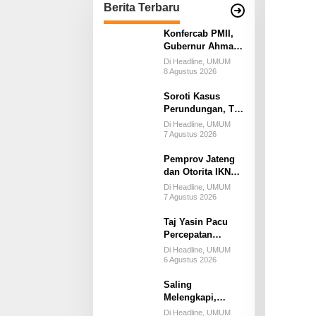
Berita Terbaru
Konfercab PMII,
Gubernur Ahmad
Luthfi Ajak Aktivis
Di Headline, UMUM
Mahasiswa Tetap
8 Agustus 2026
Kritis
Soroti Kasus
Perundungan, Taj
Yasin Minta
Di Headline, UMUM
Optimalkan Upaya
7 Agustus 2026
Pencegahan
Pemprov Jateng
dan Otorita IKN
Jajaki Potensi
Di Headline, UMUM
Kolaborasi dan
7 Agustus 2026
Investasi
Taj Yasin Pacu
Percepatan
Sensus Ekonomi
Di Headline, UMUM
2026, Capaian
6 Agustus 2026
Jateng Sudah 81
Saling
Persen Tapi
Melengkapi,
Kelompok Usaha
Jateng-Kaltim
Besar Baru 40
Di Headline, UMUM