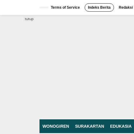
Lewati
ke
Terms of Service
Indeks Berita
Redaksi
konten
tutup
WONOGIREN
SURAKARTAN
EDUKASIA