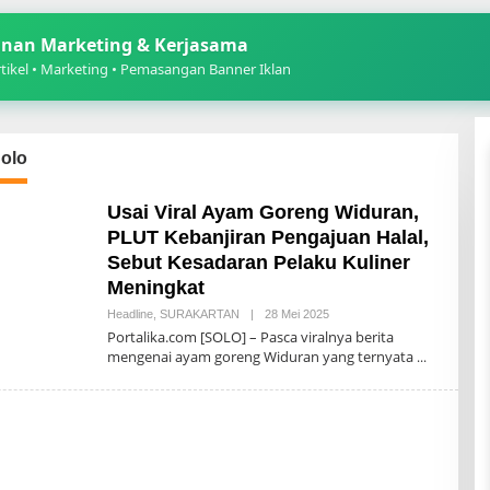
nan Marketing & Kerjasama
ikel • Marketing • Pemasangan Banner Iklan
olo
Usai Viral Ayam Goreng Widuran,
PLUT Kebanjiran Pengajuan Halal,
Sebut Kesadaran Pelaku Kuliner
Meningkat
Oleh
Headline
,
SURAKARTAN
|
28 Mei 2025
Redaksi
Portalika.com [SOLO] – Pasca viralnya berita
19
mengenai ayam goreng Widuran yang ternyata