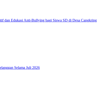
f dan Edukasi Anti-Bullying bagi Siswa SD di Desa Cangkring
elanggan Selama Juli 2026