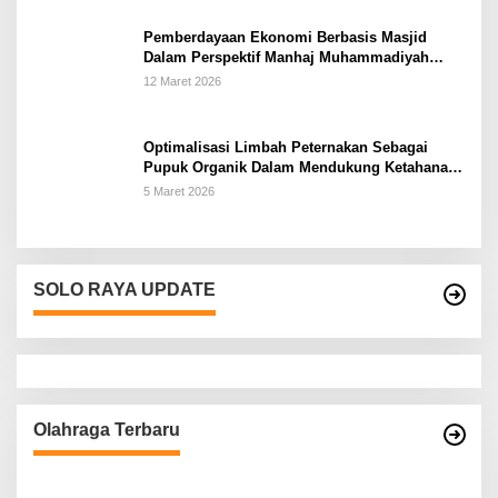
Pemberdayaan Ekonomi Berbasis Masjid
Dalam Perspektif Manhaj Muhammadiyah
Untuk Penguatan Keluarga Sakinah di
12 Maret 2026
Kabupaten Wonogiri
Optimalisasi Limbah Peternakan Sebagai
Pupuk Organik Dalam Mendukung Ketahanan
Pangan Rumah Tangga Petani di Kabupaten
5 Maret 2026
Wonogiri
SOLO RAYA UPDATE
Olahraga Terbaru