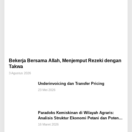
Bekerja Bersama Allah, Menjemput Rezeki dengan
Takwa
3 Agustus 2026
Underinvoicing dan Transfer Pricing
23 Mei 2026
Paradoks Kemiskinan di Wilayah Agraris:
Analisis Struktur Ekonomi Petani dan Potensi
Pemberdayaan Berbasis Masjid di Kabupaten
16 Maret 2026
Kebumen