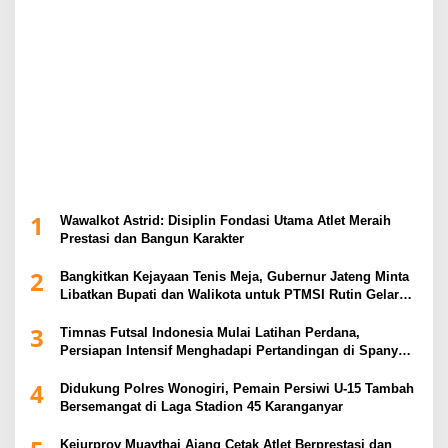
1
Wawalkot Astrid: Disiplin Fondasi Utama Atlet Meraih
Prestasi dan Bangun Karakter
2
Bangkitkan Kejayaan Tenis Meja, Gubernur Jateng Minta
Libatkan Bupati dan Walikota untuk PTMSI Rutin Gelar
Event
3
Timnas Futsal Indonesia Mulai Latihan Perdana,
Persiapan Intensif Menghadapi Pertandingan di Spanyol
2026
4
Didukung Polres Wonogiri, Pemain Persiwi U-15 Tambah
Bersemangat di Laga Stadion 45 Karanganyar
Kejurprov Muaythai Ajang Cetak Atlet Berprestasi dan