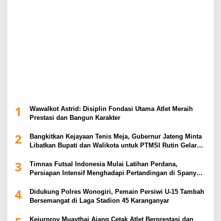
1
Wawalkot Astrid: Disiplin Fondasi Utama Atlet Meraih
Prestasi dan Bangun Karakter
2
Bangkitkan Kejayaan Tenis Meja, Gubernur Jateng Minta
Libatkan Bupati dan Walikota untuk PTMSI Rutin Gelar
Event
3
Timnas Futsal Indonesia Mulai Latihan Perdana,
Persiapan Intensif Menghadapi Pertandingan di Spanyol
2026
4
Didukung Polres Wonogiri, Pemain Persiwi U-15 Tambah
Bersemangat di Laga Stadion 45 Karanganyar
Kejurprov Muaythai Ajang Cetak Atlet Berprestasi dan