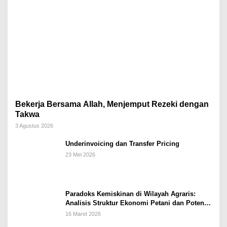
Bekerja Bersama Allah, Menjemput Rezeki dengan
Takwa
3 Agustus 2026
Underinvoicing dan Transfer Pricing
23 Mei 2026
Paradoks Kemiskinan di Wilayah Agraris:
Analisis Struktur Ekonomi Petani dan Potensi
Pemberdayaan Berbasis Masjid di Kabupaten
16 Maret 2026
Kebumen