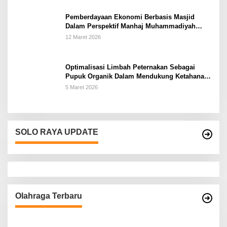
Pemberdayaan Ekonomi Berbasis Masjid
Dalam Perspektif Manhaj Muhammadiyah
Untuk Penguatan Keluarga Sakinah di
12 Maret 2026
Kabupaten Wonogiri
Optimalisasi Limbah Peternakan Sebagai
Pupuk Organik Dalam Mendukung Ketahanan
Pangan Rumah Tangga Petani di Kabupaten
5 Maret 2026
Wonogiri
SOLO RAYA UPDATE
Olahraga Terbaru