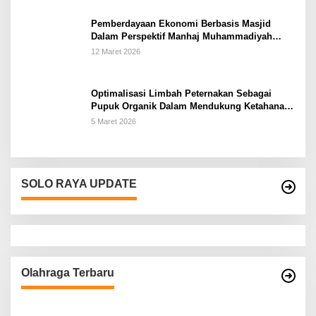
Pemberdayaan Ekonomi Berbasis Masjid
Dalam Perspektif Manhaj Muhammadiyah
Untuk Penguatan Keluarga Sakinah di
12 Maret 2026
Kabupaten Wonogiri
Optimalisasi Limbah Peternakan Sebagai
Pupuk Organik Dalam Mendukung Ketahanan
Pangan Rumah Tangga Petani di Kabupaten
5 Maret 2026
Wonogiri
SOLO RAYA UPDATE
Olahraga Terbaru