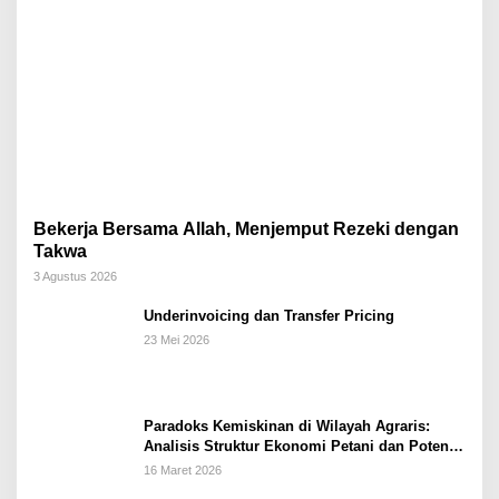
Bekerja Bersama Allah, Menjemput Rezeki dengan
Takwa
3 Agustus 2026
Underinvoicing dan Transfer Pricing
23 Mei 2026
Paradoks Kemiskinan di Wilayah Agraris:
Analisis Struktur Ekonomi Petani dan Potensi
Pemberdayaan Berbasis Masjid di Kabupaten
16 Maret 2026
Kebumen