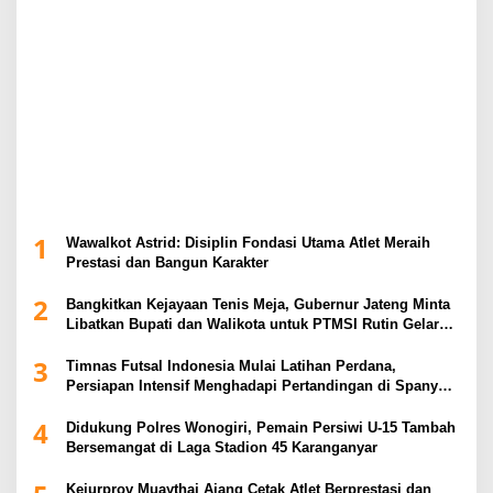
1
Wawalkot Astrid: Disiplin Fondasi Utama Atlet Meraih
Prestasi dan Bangun Karakter
2
Bangkitkan Kejayaan Tenis Meja, Gubernur Jateng Minta
Libatkan Bupati dan Walikota untuk PTMSI Rutin Gelar
Event
3
Timnas Futsal Indonesia Mulai Latihan Perdana,
Persiapan Intensif Menghadapi Pertandingan di Spanyol
2026
4
Didukung Polres Wonogiri, Pemain Persiwi U-15 Tambah
Bersemangat di Laga Stadion 45 Karanganyar
Kejurprov Muaythai Ajang Cetak Atlet Berprestasi dan