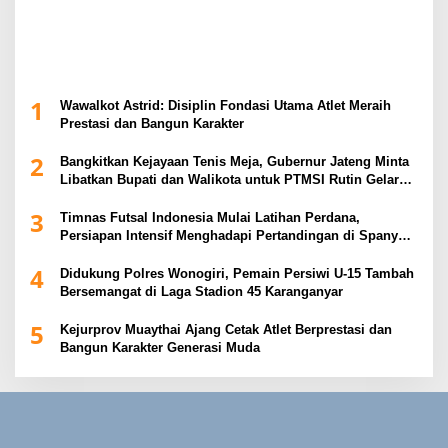
1
Wawalkot Astrid: Disiplin Fondasi Utama Atlet Meraih
Prestasi dan Bangun Karakter
2
Bangkitkan Kejayaan Tenis Meja, Gubernur Jateng Minta
Libatkan Bupati dan Walikota untuk PTMSI Rutin Gelar
Event
3
Timnas Futsal Indonesia Mulai Latihan Perdana,
Persiapan Intensif Menghadapi Pertandingan di Spanyol
2026
4
Didukung Polres Wonogiri, Pemain Persiwi U-15 Tambah
Bersemangat di Laga Stadion 45 Karanganyar
5
Kejurprov Muaythai Ajang Cetak Atlet Berprestasi dan
Bangun Karakter Generasi Muda