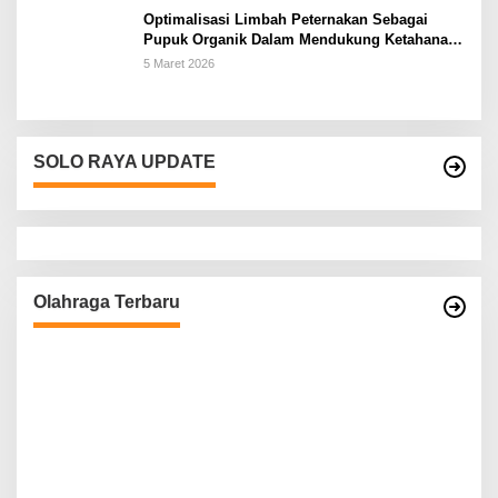
Optimalisasi Limbah Peternakan Sebagai
Pupuk Organik Dalam Mendukung Ketahanan
Pangan Rumah Tangga Petani di Kabupaten
5 Maret 2026
Wonogiri
SOLO RAYA UPDATE
Olahraga Terbaru