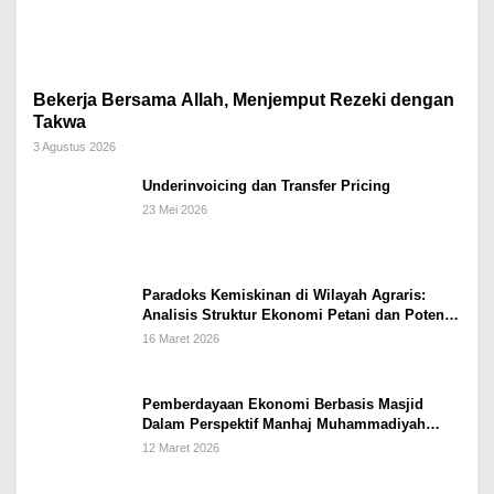
Bekerja Bersama Allah, Menjemput Rezeki dengan
Takwa
3 Agustus 2026
Underinvoicing dan Transfer Pricing
23 Mei 2026
Paradoks Kemiskinan di Wilayah Agraris:
Analisis Struktur Ekonomi Petani dan Potensi
Pemberdayaan Berbasis Masjid di Kabupaten
16 Maret 2026
Kebumen
Pemberdayaan Ekonomi Berbasis Masjid
Dalam Perspektif Manhaj Muhammadiyah
Untuk Penguatan Keluarga Sakinah di
12 Maret 2026
Kabupaten Wonogiri