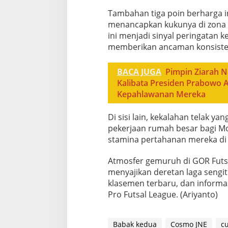
​Tambahan tiga poin berharga
menancapkan kukunya di zona 
ini menjadi sinyal peringatan 
memberikan ancaman konsisten
BACA JUGA
Pimpin Ziarah 
Kalibata Presiden Prabowo A
Kepahlawanan Mereka
Di sisi lain, kekalahan telak ya
pekerjaan rumah besar bagi M
stamina pertahanan mereka di 
​Atmosfer gemuruh di GOR Futs
menyajikan deretan laga sengit
klasemen terbaru, dan informas
Pro Futsal League. (Ariyanto)
Babak kedua
Cosmo JNE
c