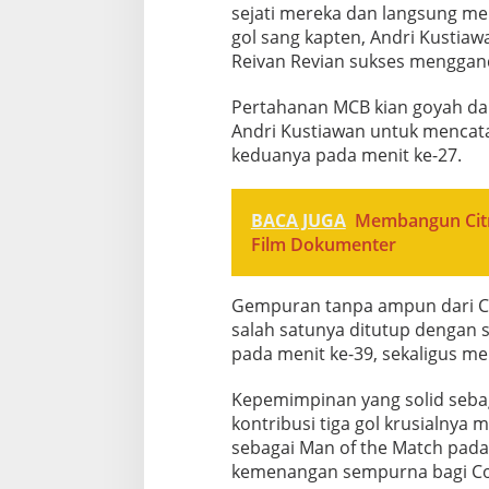
sejati mereka dan langsung me
gol sang kapten, Andri Kustiaw
Reivan Revian sukses menggand
Pertahanan MCB kian goyah dan
Andri Kustiawan untuk mencata
keduanya pada menit ke-27.
BACA JUGA
Membangun Citr
Film Dokumenter
Gempuran tanpa ampun dari CM
salah satunya ditutup dengan s
pada menit ke-39, sekaligus me
Kepemimpinan yang solid sebag
kontribusi tiga gol krusialny
sebagai Man of the Match pada 
kemenangan sempurna bagi Co