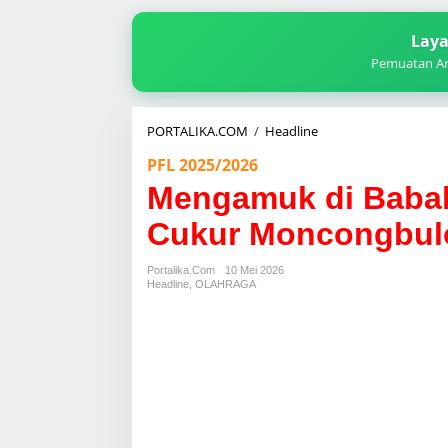
Laya
Pemuatan Art
Mengamuk
PORTALIKA.COM
/
Headline
di
PFL 2025/2026
Babak
Kedua,
Mengamuk di Baba
Cosmo
JNE
Cukur Moncongbulo
Cukur
Moncongbulo
Portalika.com
10 Mei 2026
FC
Headline
,
OLAHRAGA
6-
0