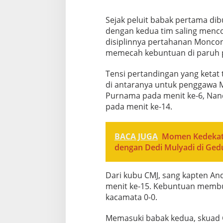
​Sejak peluit babak pertama dib
dengan kedua tim saling men
disiplinnya pertahanan Monco
memecah kebuntuan di paruh 
Tensi pertandingan yang ketat
di antaranya untuk penggawa
Purnama pada menit ke-6, Nan
pada menit ke-14.
BACA JUGA
Momen Kedekata
dengan Dedi Mulyadi di Ged
Dari kubu CMJ, sang kapten An
menit ke-15. Kebuntuan membu
kacamata 0-0.
​Memasuki babak kedua, skua