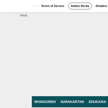
Lewati
ke
Terms of Service
Indeks Berita
Redaksi
konten
tutup
WONOGIREN
SURAKARTAN
EDUKASIA