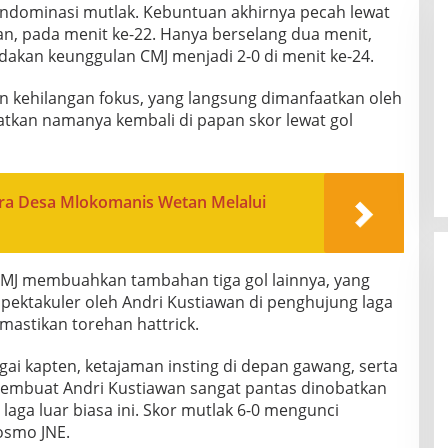
ndominasi mutlak. Kebuntuan akhirnya pecah lewat
an, pada menit ke-22. Hanya berselang dua menit,
akan keunggulan CMJ menjadi 2-0 di menit ke-24.
 kehilangan fokus, yang langsung dimanfaatkan oleh
tkan namanya kembali di papan skor lewat gol
a Desa Mlokomanis Wetan Melalui
J membuahkan tambahan tiga gol lainnya, yang
pektakuler oleh Andri Kustiawan di penghujung laga
mastikan torehan hattrick.
ai kapten, ketajaman insting di depan gawang, serta
a membuat Andri Kustiawan sangat pantas dinobatkan
laga luar biasa ini. Skor mutlak 6-0 mengunci
smo JNE.