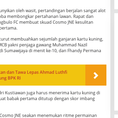
unyikan oleh wasit, pertandingan berjalan sangat alot
coba membongkar pertahanan lawan. Rapat dan
ngbulo FC membuat skuad Cosmo JNE kesulitan
pertama.
 turut membuahkan sejumlah ganjaran kartu kuning,
 MCB yakni penjaga gawang Muhammad Nazil
di Sumawijaya di menit ke-10, dan Fhandy Permana
n dan Tawa Lepas Ahmad Luthfi
ung BPK RI
dri Kustiawan juga harus menerima kartu kuning di
at babak pertama ditutup dengan skor imbang
d Cosmo JNE seakan menemukan ritme permainan