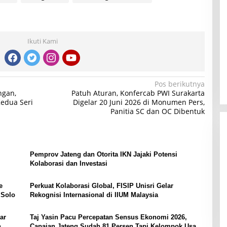
Ikuti Kami
Pos berikutnya
ngan,
Patuh Aturan, Konfercab PWI Surakarta
Kedua Seri
Digelar 20 Juni 2026 di Monumen Pers,
Panitia SC dan OC Dibentuk
Pemprov Jateng dan Otorita IKN Jajaki Potensi
Kolaborasi dan Investasi
e
Perkuat Kolaborasi Global, FISIP Unisri Gelar
 Solo
Rekognisi Internasional di IIUM Malaysia
ar
Taj Yasin Pacu Percepatan Sensus Ekonomi 2026,
n
Capaian Jateng Sudah 81 Persen Tapi Kelompok Usaha