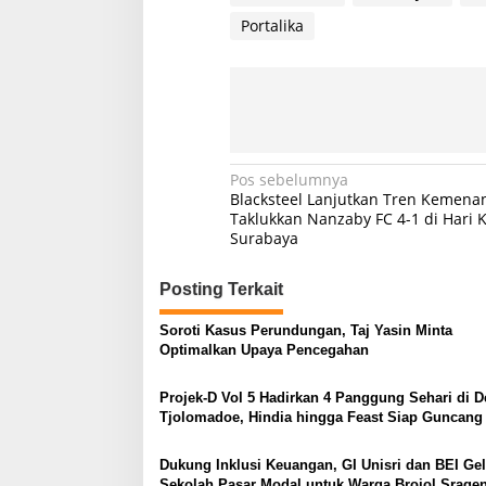
Portalika
Navigasi
Pos sebelumnya
Blacksteel Lanjutkan Tren Kemena
pos
Taklukkan Nanzaby FC 4-1 di Hari 
Surabaya
Posting Terkait
Soroti Kasus Perundungan, Taj Yasin Minta
Optimalkan Upaya Pencegahan
Projek-D Vol 5 Hadirkan 4 Panggung Sehari di D
Tjolomadoe, Hindia hingga Feast Siap Guncang
Dukung Inklusi Keuangan, GI Unisri dan BEI Gel
Sekolah Pasar Modal untuk Warga Brojol Srage