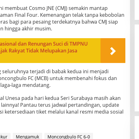
 ini membuat Cosmo JNE (CMJ) semakin mantap
aman Final Four. Kemenangan telak tanpa kebobolan
keras bagi para pesaing terdekatnya bahwa CMJ siap
 hingga akhir musim.
Nasional dan Renungan Suci di TMPNU
jak Rakyat Tidak Melupakan Jasa
ng seluruhnya terjadi di babak kedua ini menjadi
oncongbulo FC (MCB) untuk membenahi fokus dan
laga-laga mendatang.
al Unesa pada hari kedua Seri Surabaya masih akan
 lainnya! Pantau terus jadwal pertandingan, update
i ketersediaan tiket melalui kanal resmi media sosial
ukur
Mengamuk
Moncongbulo FC 6-0