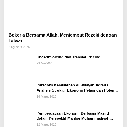
Bekerja Bersama Allah, Menjemput Rezeki dengan
Takwa
3 Agustus 2026
Underinvoicing dan Transfer Pricing
23 Mei 2026
Paradoks Kemiskinan di Wilayah Agraris:
Analisis Struktur Ekonomi Petani dan Potensi
Pemberdayaan Berbasis Masjid di Kabupaten
16 Maret 2026
Kebumen
Pemberdayaan Ekonomi Berbasis Masjid
Dalam Perspektif Manhaj Muhammadiyah
Untuk Penguatan Keluarga Sakinah di
12 Maret 2026