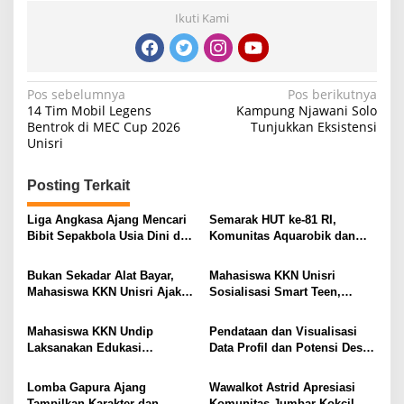
Ikuti Kami
Navigasi
Pos sebelumnya
Pos berikutnya
14 Tim Mobil Legens
Kampung Njawani Solo
pos
Bentrok di MEC Cup 2026
Tunjukkan Eksistensi
Unisri
Posting Terkait
Liga Angkasa Ajang Mencari
Semarak HUT ke-81 RI,
Bibit Sepakbola Usia Dini dan
Komunitas Aquarobik dan
Keguyuban Warga
Terapi Air di Solo Ajak Lansia
Tetap Aktif dan Mandiri
Bukan Sekadar Alat Bayar,
Mahasiswa KKN Unisri
Mahasiswa KKN Unisri Ajak
Sosialisasi Smart Teen,
UMKM Desa Gesi Lebih
Smart Character di SMPN 1
Paham Rupiah
Miri
Mahasiswa KKN Undip
Pendataan dan Visualisasi
Laksanakan Edukasi
Data Profil dan Potensi Desa
Digitalisasi Pembukuan PKK
Blimbing Berbasis Digital
bagi Bendahara Desa
sebagai Media Informasi Desa
Lomba Gapura Ajang
Wawalkot Astrid Apresiasi
Blimbing
Tampilkan Karakter dan
Komunitas Jumbar Kokcil