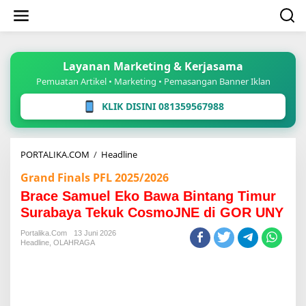
Lewati
ke
konten
Layanan Marketing & Kerjasama
Pemuatan Artikel • Marketing • Pemasangan Banner Iklan
KLIK DISINI 081359567988
Brace
PORTALIKA.COM
/
Headline
Samuel
Grand Finals PFL 2025/2026
Eko
Bawa
Brace Samuel Eko Bawa Bintang Timur
Bintang
Surabaya Tekuk CosmoJNE di GOR UNY
Timur
Surabaya
Portalika.com
13 Juni 2026
Tekuk
Headline
,
OLAHRAGA
CosmoJNE
di
GOR
UNY