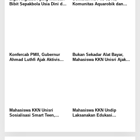
Bibit Sepakbola Usia Dini dan
Komunitas Aquarobik dan
Keguyuban Warga
Terapi Air di Solo Ajak Lansia
Tetap Aktif dan Mandiri
Konfercab PMII, Gubernur
Bukan Sekadar Alat Bayar,
Ahmad Luthfi Ajak Aktivis
Mahasiswa KKN Unisri Ajak
Mahasiswa Tetap Kritis
UMKM Desa Gesi Lebih
Paham Rupiah
Mahasiswa KKN Unisri
Mahasiswa KKN Undip
Sosialisasi Smart Teen,
Laksanakan Edukasi
Smart Character di SMPN 1
Digitalisasi Pembukuan PKK
Miri
bagi Bendahara Desa
Blimbing