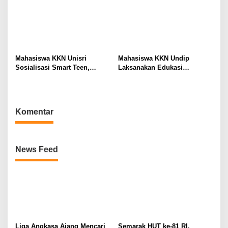
Mahasiswa KKN Unisri
Mahasiswa KKN Undip
Sosialisasi Smart Teen,
Laksanakan Edukasi
Smart Character di SMPN 1
Digitalisasi Pembukuan PKK
Miri
bagi Bendahara Desa
Blimbing
Komentar
News Feed
Liga Angkasa Ajang Mencari
Semarak HUT ke-81 RI,