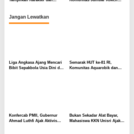
Identitas Kampung
Konsisten Bangun Budaya
Berbagi Dan Kepedulian
Terhadap Sesama
Jangan Lewatkan
Liga Angkasa Ajang Mencari
Semarak HUT ke-81 RI,
Bibit Sepakbola Usia Dini dan
Komunitas Aquarobik dan
Keguyuban Warga
Terapi Air di Solo Ajak Lansia
Tetap Aktif dan Mandiri
Konfercab PMII, Gubernur
Bukan Sekadar Alat Bayar,
Ahmad Luthfi Ajak Aktivis
Mahasiswa KKN Unisri Ajak
Mahasiswa Tetap Kritis
UMKM Desa Gesi Lebih
Paham Rupiah