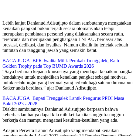
Lebih lanjut Danlanud Adisutjipto dalam sambutannya mengatakan
kenaikan pangkat bukan terjadi secara otomatis akan tetapi
merupakan pembinaan personel yang dilaksanakan secara rutin,
terencana dan merupakan penghargaan TNI AU, berdasar atas
prestasi, dedikasi, dan loyalitas. Namun dibalik itu terletak sebuah
tuntutan dan tanggung jawab yang semakin berat.
BACA JUGA
BPR Jwalita Milik Pemkab Trenggalek, Raih
Golden Trophy pada Top BUMD Awards 2026
“Saya berharap kepada khususnya yang mendapat kenaikan pangkat
hendaknya untuk menjadikan kenaikan pangkat sebagai motivasi
untuk selalu ingin yang berbuat yang terbaik bagi satuan dimanapun
Satker anda berdinas,” ujar Danlanud Adisutjipto.
BACA JUGA
Bupati Trenggalek Lantik Pengurus PPDI Masa
Bakti 2023 - 2028
Diakhir sambutannya Danlanud Adisutjipto berpesan bahwa
keberhasilan hanya dapat kita raih ketika kita sungguh-sungguh
berkerja dan mampu mengatasi kesulitan-kesulitan yang ada.
Adapun Perwira Lanud Adisutjipto yang mendapat kenaikan
pangkat periode 1 April 2023 sebanyak 13 Perwira Pertama (Pama)