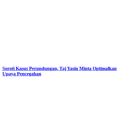
Soroti Kasus Perundungan, Taj Yasin Minta Optimalkan
Upaya Pencegahan