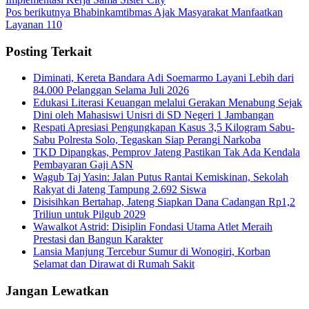
Pos berikutnya
Bhabinkamtibmas Ajak Masyarakat Manfaatkan
Layanan 110
Posting Terkait
Diminati, Kereta Bandara Adi Soemarmo Layani Lebih dari
84.000 Pelanggan Selama Juli 2026
Edukasi Literasi Keuangan melalui Gerakan Menabung Sejak
Dini oleh Mahasiswi Unisri di SD Negeri 1 Jambangan
Respati Apresiasi Pengungkapan Kasus 3,5 Kilogram Sabu-
Sabu Polresta Solo, Tegaskan Siap Perangi Narkoba
TKD Dipangkas, Pemprov Jateng Pastikan Tak Ada Kendala
Pembayaran Gaji ASN
Wagub Taj Yasin: Jalan Putus Rantai Kemiskinan, Sekolah
Rakyat di Jateng Tampung 2.692 Siswa
Disisihkan Bertahap, Jateng Siapkan Dana Cadangan Rp1,2
Triliun untuk Pilgub 2029
Wawalkot Astrid: Disiplin Fondasi Utama Atlet Meraih
Prestasi dan Bangun Karakter
Lansia Manjung Tercebur Sumur di Wonogiri, Korban
Selamat dan Dirawat di Rumah Sakit
Jangan Lewatkan