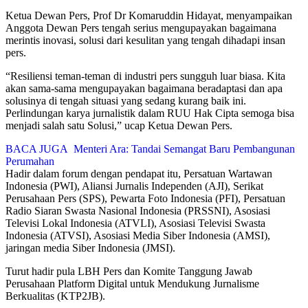
Ketua Dewan Pers, Prof Dr Komaruddin Hidayat, menyampaikan
Anggota Dewan Pers tengah serius mengupayakan bagaimana
merintis inovasi, solusi dari kesulitan yang tengah dihadapi insan
pers.
“Resiliensi teman-teman di industri pers sungguh luar biasa. Kita
akan sama-sama mengupayakan bagaimana beradaptasi dan apa
solusinya di tengah situasi yang sedang kurang baik ini.
Perlindungan karya jurnalistik dalam RUU Hak Cipta semoga bisa
menjadi salah satu Solusi,” ucap Ketua Dewan Pers.
BACA JUGA
Menteri Ara: Tandai Semangat Baru Pembangunan
Perumahan
Hadir dalam forum dengan pendapat itu, Persatuan Wartawan
Indonesia (PWI), Aliansi Jurnalis Independen (AJI), Serikat
Perusahaan Pers (SPS), Pewarta Foto Indonesia (PFI), Persatuan
Radio Siaran Swasta Nasional Indonesia (PRSSNI), Asosiasi
Televisi Lokal Indonesia (ATVLI), Asosiasi Televisi Swasta
Indonesia (ATVSI), Asosiasi Media Siber Indonesia (AMSI),
jaringan media Siber Indonesia (JMSI).
Turut hadir pula LBH Pers dan Komite Tanggung Jawab
Perusahaan Platform Digital untuk Mendukung Jurnalisme
Berkualitas (KTP2JB).