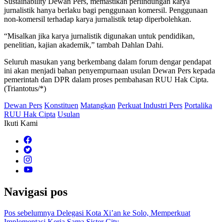
Sustainability Dewan Pers, memastikan perlindungan karya
jurnalistik hanya berlaku bagi penggunaan komersil. Penggunaan
non-komersil terhadap karya jurnalistik tetap diperbolehkan.
“Misalkan jika karya jurnalistik digunakan untuk pendidikan,
penelitian, kajian akademik,” tambah Dahlan Dahi.
Seluruh masukan yang berkembang dalam forum dengar pendapat
ini akan menjadi bahan penyempurnaan usulan Dewan Pers kepada
pemerintah dan DPR dalam proses pembahasan RUU Hak Cipta.
(Triantotus/*)
Dewan Pers
Konstituen
Matangkan
Perkuat Industri Pers
Portalika
RUU Hak Cipta
Usulan
Ikuti Kami
Navigasi pos
Pos sebelumnya
Delegasi Kota Xi’an ke Solo, Memperkuat
Implementasi Kerja Sama Sister City