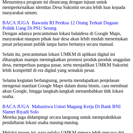
Menurutnya program ini dirancang dengan tujuan untuk
memperkenalkan identitas Desa Sukorini secara lebih luas kepada
masyarakat umum.
BACA JUGA
Bawaslu RI Periksa 12 Orang Terkait Dugaan
Politik Uang Di PSU Serang
Dengan adanya pencantuman lokasi balaidesa di Google Maps,
masyarakat maupun pihak luar desa akan lebih mudah menemukan
pusat pelayanan publik tanpa harus bertanya secara manual.
Selain itu, pencantuman lokasi UMKM di aplikasi digital ini
diharapkan mampu meningkatkan promosi produk-produk unggulan
desa, memperluas pangsa pasar, serta menjadikan UMKM Sukorini
lebih kompetitif di era digital yang semakin pesat.
Selama kegiatan berlangsung, peserta mendapatkan penjelasan
mengenai manfaat Google Maps dalam dunia bisnis, cara membuat
akun Google, hingga langkah-langkah menambahkan titik lokasi
usaha.
BACA JUGA
Mahasiswa Unisri Magang Kerja Di Bank BNI
Slamet Riyadi Solo
Mereka juga didampingi secara langsung untuk mempraktikkan
pendaftaran lokasi usaha masing-masing.
Melalui proses ini, para pelaku UMKM merasa lebih percaya diri