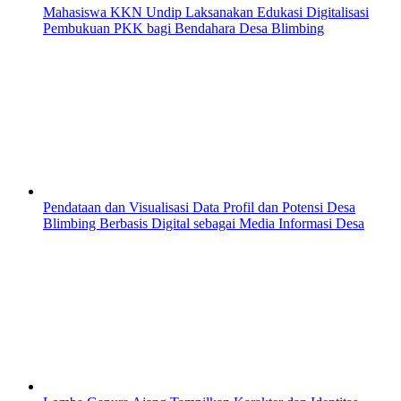
Mahasiswa KKN Undip Laksanakan Edukasi Digitalisasi
Pembukuan PKK bagi Bendahara Desa Blimbing
Pendataan dan Visualisasi Data Profil dan Potensi Desa
Blimbing Berbasis Digital sebagai Media Informasi Desa