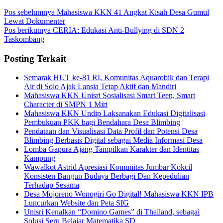
Pos sebelumnya
Mahasiswa KKN 41 Angkat Kisah Desa Gumul
Lewat Dokumenter
Pos berikutnya
CERIA: Edukasi Anti-Bullying di SDN 2
Taskombang
Posting Terkait
Semarak HUT ke-81 RI, Komunitas Aquarobik dan Terapi
Air di Solo Ajak Lansia Tetap Aktif dan Mandiri
Mahasiswa KKN Unisri Sosialisasi Smart Teen, Smart
Character di SMPN 1 Miri
Mahasiswa KKN Undip Laksanakan Edukasi Digitalisasi
Pembukuan PKK bagi Bendahara Desa Blimbing
Pendataan dan Visualisasi Data Profil dan Potensi Desa
Blimbing Berbasis Digital sebagai Media Informasi Desa
Lomba Gapura Ajang Tampilkan Karakter dan Identitas
Kampung
Wawalkot Astrid Apresiasi Komunitas Jumbar Kokcil
Konsisten Bangun Budaya Berbagi Dan Kepedulian
Terhadap Sesama
Desa Mojoreno Wonogiri Go Digital! Mahasiswa KKN IPB
Luncurkan Website dan Peta SIG
Unisri Kenalkan “Domino Games” di Thailand, sebagai
Solusi Seru Belajar Matematika SD