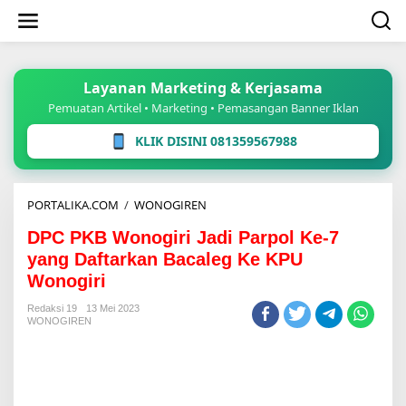
Lewati
ke
konten
Layanan Marketing & Kerjasama
Pemuatan Artikel • Marketing • Pemasangan Banner Iklan
KLIK DISINI 081359567988
DPC
PORTALIKA.COM
/
WONOGIREN
PKB
DPC PKB Wonogiri Jadi Parpol Ke-7
Wonogiri
Jadi
yang Daftarkan Bacaleg Ke KPU
Parpol
Wonogiri
Ke-
7
Redaksi 19
13 Mei 2023
yang
WONOGIREN
Daftarkan
Bacaleg
Ke
KPU
Wonogiri