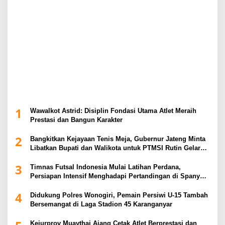
1
Wawalkot Astrid: Disiplin Fondasi Utama Atlet Meraih
Prestasi dan Bangun Karakter
2
Bangkitkan Kejayaan Tenis Meja, Gubernur Jateng Minta
Libatkan Bupati dan Walikota untuk PTMSI Rutin Gelar
Event
3
Timnas Futsal Indonesia Mulai Latihan Perdana,
Persiapan Intensif Menghadapi Pertandingan di Spanyol
2026
4
Didukung Polres Wonogiri, Pemain Persiwi U-15 Tambah
Bersemangat di Laga Stadion 45 Karanganyar
Kejurprov Muaythai Ajang Cetak Atlet Berprestasi dan