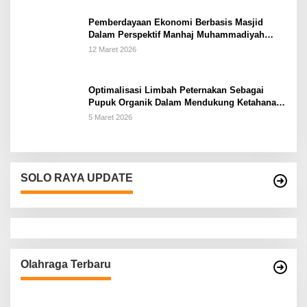
Pemberdayaan Ekonomi Berbasis Masjid
Dalam Perspektif Manhaj Muhammadiyah
Untuk Penguatan Keluarga Sakinah di
12 Maret 2026
Kabupaten Wonogiri
Optimalisasi Limbah Peternakan Sebagai
Pupuk Organik Dalam Mendukung Ketahanan
Pangan Rumah Tangga Petani di Kabupaten
5 Maret 2026
Wonogiri
SOLO RAYA UPDATE
Olahraga Terbaru