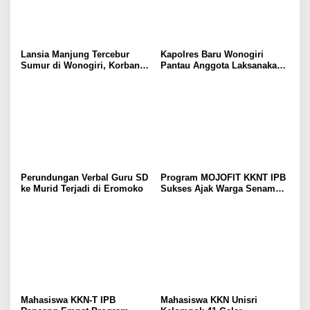
Lansia Manjung Tercebur
Kapolres Baru Wonogiri
Sumur di Wonogiri, Korban
Pantau Anggota Laksanakan
Selamat dan Dirawat di
Pengaturan dan Pelayanan
Rumah Sakit
Lalu Lintas
Perundungan Verbal Guru SD
Program MOJOFIT KKNT IPB
ke Murid Terjadi di Eromoko
Sukses Ajak Warga Senam
Bersama dan Bagikan
Sembako
Mahasiswa KKN-T IPB
Mahasiswa KKN Unisri