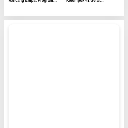
Rancang Empat Program
Kelompok 41 Gelar
Intervensi Berbasis
Sosialisasi Sekolah Ramah
Kebutuhan Masyarakat,
Tanpa Bullying: Kenali
Perkuat Sinergi
Hakmu, Lindungi Temanmu
Pembangunan di Desa
di SD Negeri 1 Sono
Tremes