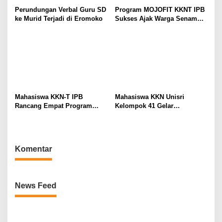
Perundungan Verbal Guru SD
Program MOJOFIT KKNT IPB
ke Murid Terjadi di Eromoko
Sukses Ajak Warga Senam
Bersama dan Bagikan
Sembako
Mahasiswa KKN-T IPB
Mahasiswa KKN Unisri
Rancang Empat Program
Kelompok 41 Gelar
Intervensi Berbasis
Sosialisasi Sekolah Ramah
Kebutuhan Masyarakat,
Tanpa Bullying: Kenali
Perkuat Sinergi
Hakmu, Lindungi Temanmu
Pembangunan di Desa
di SD Negeri 1 Sono
Komentar
Tremes
News Feed