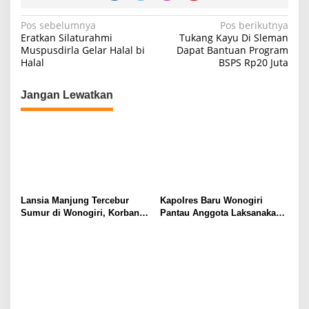
Navigasi
Pos sebelumnya
Pos berikutnya
Eratkan Silaturahmi
Tukang Kayu Di Sleman
pos
Muspusdirla Gelar Halal bi
Dapat Bantuan Program
Halal
BSPS Rp20 Juta
Jangan Lewatkan
Lansia Manjung Tercebur
Kapolres Baru Wonogiri
Sumur di Wonogiri, Korban
Pantau Anggota Laksanakan
Selamat dan Dirawat di
Pengaturan dan Pelayanan
Rumah Sakit
Lalu Lintas