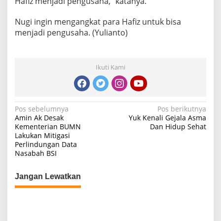
Hafiz menjadi pengusaha,” katanya.
Nugi ingin mengangkat para Hafiz untuk bisa
menjadi pengusaha. (Yulianto)
Ikuti Kami
Navigasi
Pos sebelumnya
Pos berikutnya
Amin Ak Desak
Yuk Kenali Gejala Asma
pos
Kementerian BUMN
Dan Hidup Sehat
Lakukan Mitigasi
Perlindungan Data
Nasabah BSI
Jangan Lewatkan