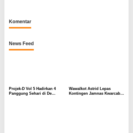
Prestasi dan Bangun Karakter
Informasi melalui Leaflet
Edukasi “Susu Herbal
Kambing Rempah” sebagai
Media Literasi Informasi
Komentar
Masyarakat
News Feed
Projek-D Vol 5 Hadirkan 4
Wawalkot Astrid Lepas
Panggung Sehari di De
Kontingen Jamnas Kwarcab
Tjolomadoe, Hindia hingga
Kota Surakarta
Feast Siap Guncang Solo