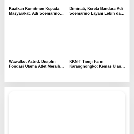
Kuatkan Komitmen Kepada
Diminati, Kereta Bandara Adi
Masyarakat, Adi Soemarmo
Soemarmo Layani Lebih dari
Kembali Salurkan Bantuan
84.000 Pelanggan Selama Juli
TJSL
2026
Wawalkot Astrid: Disiplin
KKN-T Tienji Farm
Fondasi Utama Atlet Meraih
Karangnongko: Kemas Ulang
Prestasi dan Bangun Karakter
Informasi melalui Leaflet
Edukasi “Susu Herbal
Kambing Rempah” sebagai
Media Literasi Informasi
Masyarakat