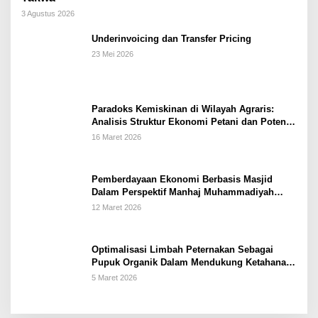
3 Agustus 2026
Underinvoicing dan Transfer Pricing
23 Mei 2026
Paradoks Kemiskinan di Wilayah Agraris:
Analisis Struktur Ekonomi Petani dan Potensi
Pemberdayaan Berbasis Masjid di Kabupaten
16 Maret 2026
Kebumen
Pemberdayaan Ekonomi Berbasis Masjid
Dalam Perspektif Manhaj Muhammadiyah
Untuk Penguatan Keluarga Sakinah di
12 Maret 2026
Kabupaten Wonogiri
Optimalisasi Limbah Peternakan Sebagai
Pupuk Organik Dalam Mendukung Ketahanan
Pangan Rumah Tangga Petani di Kabupaten
5 Maret 2026
Wonogiri