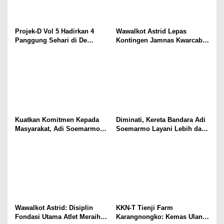
Projek-D Vol 5 Hadirkan 4
Wawalkot Astrid Lepas
Panggung Sehari di De
Kontingen Jamnas Kwarcab
Tjolomadoe, Hindia hingga
Kota Surakarta
Feast Siap Guncang Solo
Kuatkan Komitmen Kepada
Diminati, Kereta Bandara Adi
Masyarakat, Adi Soemarmo
Soemarmo Layani Lebih dari
Kembali Salurkan Bantuan
84.000 Pelanggan Selama Juli
TJSL
2026
Wawalkot Astrid: Disiplin
KKN-T Tienji Farm
Fondasi Utama Atlet Meraih
Karangnongko: Kemas Ulang