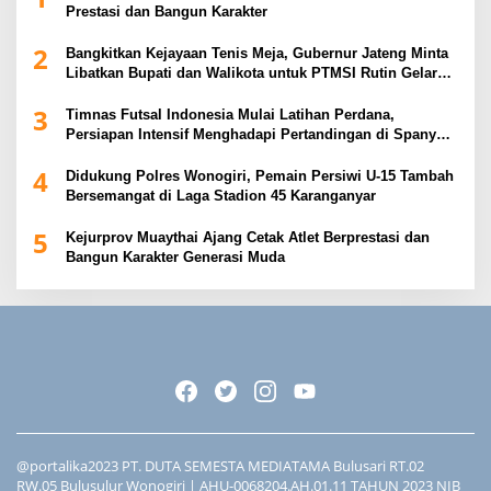
Prestasi dan Bangun Karakter
2
Bangkitkan Kejayaan Tenis Meja, Gubernur Jateng Minta
Libatkan Bupati dan Walikota untuk PTMSI Rutin Gelar
Event
3
Timnas Futsal Indonesia Mulai Latihan Perdana,
Persiapan Intensif Menghadapi Pertandingan di Spanyol
2026
4
Didukung Polres Wonogiri, Pemain Persiwi U-15 Tambah
Bersemangat di Laga Stadion 45 Karanganyar
5
Kejurprov Muaythai Ajang Cetak Atlet Berprestasi dan
Bangun Karakter Generasi Muda
@portalika2023 PT. DUTA SEMESTA MEDIATAMA Bulusari RT.02
RW.05 Bulusulur Wonogiri | AHU-0068204.AH.01.11 TAHUN 2023 NIB