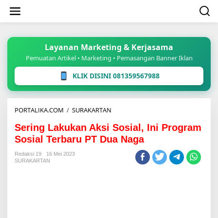
Lewati
ke
konten
Layanan Marketing & Kerjasama
Pemuatan Artikel • Marketing • Pemasangan Banner Iklan
KLIK DISINI 081359567988
Sering
PORTALIKA.COM
/
SURAKARTAN
Lakukan
Sering Lakukan Aksi Sosial, Ini Program
Aksi
Sosial,
Sosial Terbaru PT Dua Naga
Ini
Program
Redaksi 19
16 Mei 2023
SURAKARTAN
Sosial
Terbaru
PT
Dua
Naga