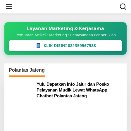
Lewati
ke
konten
Layanan Marketing & Kerjasama
Pemuatan Artikel • Marketing • Pemasangan Banner Iklan
KLIK DISINI 081359567988
Polantas Jateng
Yuk, Dapatkan Info Jalur dan Posko
Pelayanan Mudik Lewat WhatsApp
Chatbot Polantas Jateng