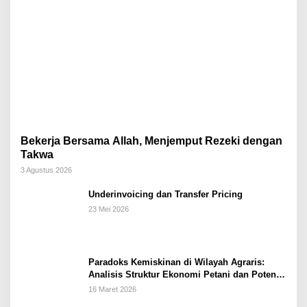
Bekerja Bersama Allah, Menjemput Rezeki dengan
Takwa
3 Agustus 2026
Underinvoicing dan Transfer Pricing
23 Mei 2026
Paradoks Kemiskinan di Wilayah Agraris:
Analisis Struktur Ekonomi Petani dan Potensi
Pemberdayaan Berbasis Masjid di Kabupaten
16 Maret 2026
Kebumen