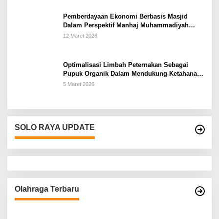
Pemberdayaan Ekonomi Berbasis Masjid
Dalam Perspektif Manhaj Muhammadiyah
Untuk Penguatan Keluarga Sakinah di
12 Maret 2026
Kabupaten Wonogiri
Optimalisasi Limbah Peternakan Sebagai
Pupuk Organik Dalam Mendukung Ketahanan
Pangan Rumah Tangga Petani di Kabupaten
5 Maret 2026
Wonogiri
SOLO RAYA UPDATE
Olahraga Terbaru