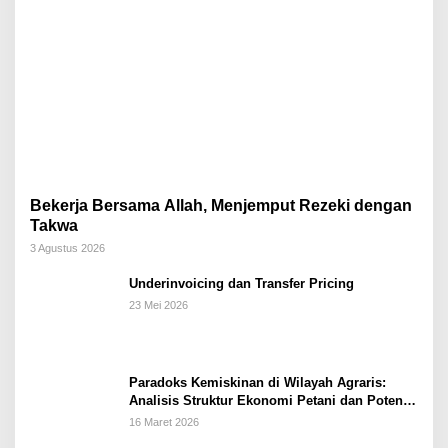
Bekerja Bersama Allah, Menjemput Rezeki dengan
Takwa
3 Agustus 2026
Underinvoicing dan Transfer Pricing
23 Mei 2026
Paradoks Kemiskinan di Wilayah Agraris:
Analisis Struktur Ekonomi Petani dan Potensi
Pemberdayaan Berbasis Masjid di Kabupaten
16 Maret 2026
Kebumen