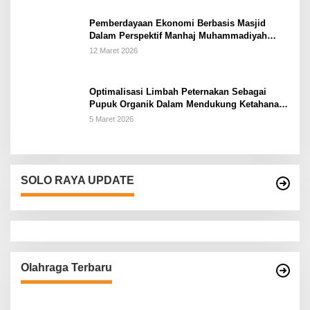
Pemberdayaan Ekonomi Berbasis Masjid
Dalam Perspektif Manhaj Muhammadiyah
Untuk Penguatan Keluarga Sakinah di
12 Maret 2026
Kabupaten Wonogiri
Optimalisasi Limbah Peternakan Sebagai
Pupuk Organik Dalam Mendukung Ketahanan
Pangan Rumah Tangga Petani di Kabupaten
5 Maret 2026
Wonogiri
SOLO RAYA UPDATE
Olahraga Terbaru