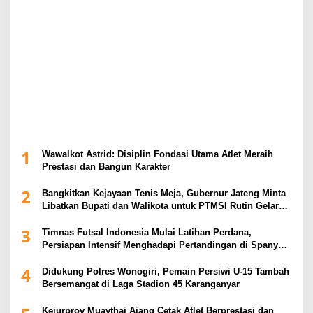
1
Wawalkot Astrid: Disiplin Fondasi Utama Atlet Meraih
Prestasi dan Bangun Karakter
2
Bangkitkan Kejayaan Tenis Meja, Gubernur Jateng Minta
Libatkan Bupati dan Walikota untuk PTMSI Rutin Gelar
Event
3
Timnas Futsal Indonesia Mulai Latihan Perdana,
Persiapan Intensif Menghadapi Pertandingan di Spanyol
2026
4
Didukung Polres Wonogiri, Pemain Persiwi U-15 Tambah
Bersemangat di Laga Stadion 45 Karanganyar
Kejurprov Muaythai Ajang Cetak Atlet Berprestasi dan