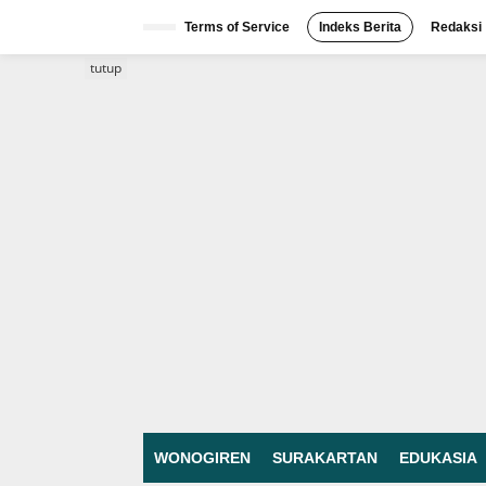
Lewati
ke
Terms of Service
Indeks Berita
Redaksi
konten
tutup
WONOGIREN
SURAKARTAN
EDUKASIA