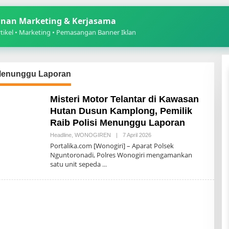
nan Marketing & Kerjasama
ikel • Marketing • Pemasangan Banner Iklan
 Menunggu Laporan
Misteri Motor Telantar di Kawasan
Hutan Dusun Kamplong, Pemilik
Raib Polisi Menunggu Laporan
Oleh
Headline
,
WONOGIREN
|
7 April 2026
Portalika.com
Portalika.com [Wonogiri] – Aparat Polsek
Nguntoronadi, Polres Wonogiri mengamankan
satu unit sepeda