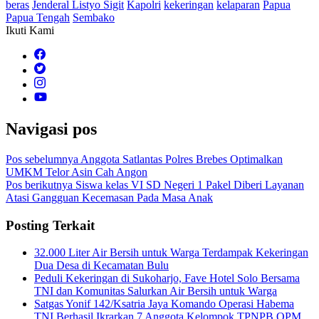
beras
Jenderal Listyo Sigit
Kapolri
kekeringan
kelaparan
Papua
Papua Tengah
Sembako
Ikuti Kami
Navigasi pos
Pos sebelumnya
Anggota Satlantas Polres Brebes Optimalkan
UMKM Telor Asin Cah Angon
Pos berikutnya
Siswa kelas VI SD Negeri 1 Pakel Diberi Layanan
Atasi Gangguan Kecemasan Pada Masa Anak
Posting Terkait
32.000 Liter Air Bersih untuk Warga Terdampak Kekeringan
Dua Desa di Kecamatan Bulu
Peduli Kekeringan di Sukoharjo, Fave Hotel Solo Bersama
TNI dan Komunitas Salurkan Air Bersih untuk Warga
Satgas Yonif 142/Ksatria Jaya Komando Operasi Habema
TNI Berhasil Ikrarkan 7 Anggota Kelompok TPNPB OPM