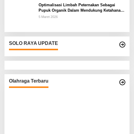
Optimalisasi Limbah Peternakan Sebagai
Pupuk Organik Dalam Mendukung Ketahanan
Pangan Rumah Tangga Petani di Kabupaten
5 Maret 2026
Wonogiri
SOLO RAYA UPDATE
Olahraga Terbaru