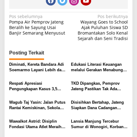
Navigasi
Pos sebelumnya
Pos berikutnya
Pompa Air Pemprov Jateng
Wayang Goes to School
pos
Beralih ke Sayung Usai
Ajak Puluhan Siswa SD
Banjir Semarang Menyusut
Bromantakan Solo Kenal
Sejarah dan Seni Tradisi
Posting Terkait
Diminati, Kereta Bandara Adi
Edukasi Literasi Keuangan
Soemarmo Layani Lebih dari
melalui Gerakan Menabung
84.000 Pelanggan Selama Juli
Sejak Dini oleh Mahasiswi
2026
Unisri di SD Negeri 1
Respati Apresiasi
TKD Dipangkas, Pemprov
Jambangan
Pengungkapan Kasus 3,5
Jateng Pastikan Tak Ada
Kilogram Sabu-Sabu Polresta
Kendala Pembayaran Gaji
Solo, Tegaskan Siap Perangi
ASN
Wagub Taj Yasin: Jalan Putus
Disisihkan Bertahap, Jateng
Narkoba
Rantai Kemiskinan, Sekolah
Siapkan Dana Cadangan
Rakyat di Jateng Tampung
Rp1,2 Triliun untuk Pilgub
2.692 Siswa
2029
Wawalkot Astrid: Disiplin
Lansia Manjung Tercebur
Fondasi Utama Atlet Meraih
Sumur di Wonogiri, Korban
Prestasi dan Bangun Karakter
Selamat dan Dirawat di