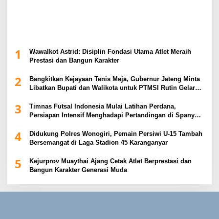
1
Wawalkot Astrid: Disiplin Fondasi Utama Atlet Meraih
Prestasi dan Bangun Karakter
2
Bangkitkan Kejayaan Tenis Meja, Gubernur Jateng Minta
Libatkan Bupati dan Walikota untuk PTMSI Rutin Gelar
Event
3
Timnas Futsal Indonesia Mulai Latihan Perdana,
Persiapan Intensif Menghadapi Pertandingan di Spanyol
2026
4
Didukung Polres Wonogiri, Pemain Persiwi U-15 Tambah
Bersemangat di Laga Stadion 45 Karanganyar
5
Kejurprov Muaythai Ajang Cetak Atlet Berprestasi dan
Bangun Karakter Generasi Muda