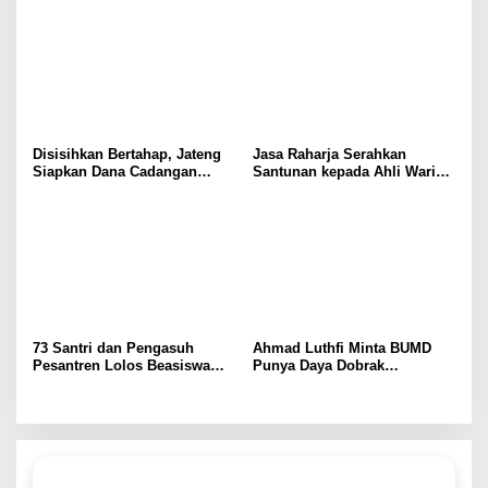
ASN
2.692 Siswa
Disisihkan Bertahap, Jateng
Jasa Raharja Serahkan
Siapkan Dana Cadangan
Santunan kepada Ahli Waris
Rp1,2 Triliun untuk Pilgub
Korban Kebakaran KM
2029
Mutiara Sentosa II, Wujud
Kehadiran Negara di Setiap
Kejadian
73 Santri dan Pengasuh
Ahmad Luthfi Minta BUMD
Pesantren Lolos Beasiswa
Punya Daya Dobrak
Pemprov Jateng, 15 Kuliah ke
Tingkatkan Pendapatan
Luar Negeri
Daerah