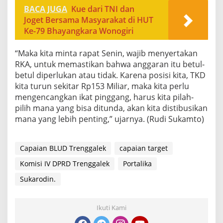
BACA JUGA
Kue dari TNI dan
Joget Bersama Masyarakat di HUT
Ke-79 Bhayangkara Wonogiri
“Maka kita minta rapat Senin, wajib menyertakan
RKA, untuk memastikan bahwa anggaran itu betul-
betul diperlukan atau tidak. Karena posisi kita, TKD
kita turun sekitar Rp153 Miliar, maka kita perlu
mengencangkan ikat pinggang, harus kita pilah-
pilih mana yang bisa ditunda, akan kita distibusikan
mana yang lebih penting,” ujarnya. (Rudi Sukamto)
Capaian BLUD Trenggalek
capaian target
Komisi IV DPRD Trenggalek
Portalika
Sukarodin.
Ikuti Kami