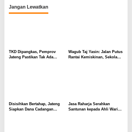
Rumah Sakit
Jangan Lewatkan
TKD Dipangkas, Pemprov
Wagub Taj Yasin: Jalan Putus
Jateng Pastikan Tak Ada
Rantai Kemiskinan, Sekolah
Kendala Pembayaran Gaji
Rakyat di Jateng Tampung
ASN
2.692 Siswa
Disisihkan Bertahap, Jateng
Jasa Raharja Serahkan
Siapkan Dana Cadangan
Santunan kepada Ahli Waris
Rp1,2 Triliun untuk Pilgub
Korban Kebakaran KM
2029
Mutiara Sentosa II, Wujud
Kehadiran Negara di Setiap
Kejadian