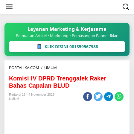
Lewati
ke
konten
Layanan Marketing & Kerjasama
Pemuatan Artikel • Marketing • Pemasangan Banner Iklan
KLIK DISINI 081359567988
Komisi
PORTALIKA.COM
/
UMUM
IV
Komisi IV DPRD Trenggalek Raker
DPRD
Trenggalek
Bahas Capaian BLUD
Raker
Bahas
Redaksi 19
4 November 2025
UMUM
Capaian
BLUD