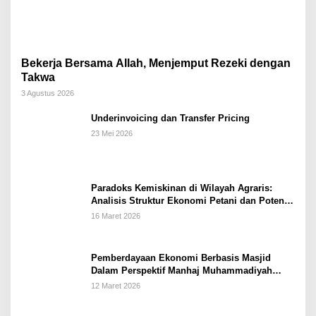
Bekerja Bersama Allah, Menjemput Rezeki dengan
Takwa
3 Agustus 2026
Underinvoicing dan Transfer Pricing
23 Mei 2026
Paradoks Kemiskinan di Wilayah Agraris:
Analisis Struktur Ekonomi Petani dan Potensi
Pemberdayaan Berbasis Masjid di Kabupaten
16 Maret 2026
Kebumen
Pemberdayaan Ekonomi Berbasis Masjid
Dalam Perspektif Manhaj Muhammadiyah
Untuk Penguatan Keluarga Sakinah di
12 Maret 2026
Kabupaten Wonogiri