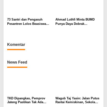
73 Santri dan Pengasuh
Ahmad Luthfi Minta BUMD
Pesantren Lolos Beasiswa
Punya Daya Dobrak
Pemprov Jateng, 15 Kuliah ke
Tingkatkan Pendapatan
Luar Negeri
Daerah
Komentar
News Feed
TKD Dipangkas, Pemprov
Wagub Taj Yasin: Jalan Putus
Jateng Pastikan Tak Ada
Rantai Kemiskinan, Sekolah
Kendala Pembayaran Gaji
Rakyat di Jateng Tampung