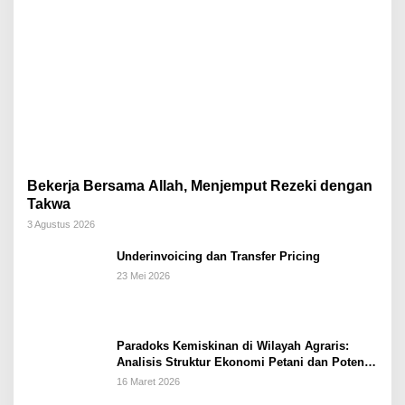
Bekerja Bersama Allah, Menjemput Rezeki dengan
Takwa
3 Agustus 2026
Underinvoicing dan Transfer Pricing
23 Mei 2026
Paradoks Kemiskinan di Wilayah Agraris:
Analisis Struktur Ekonomi Petani dan Potensi
Pemberdayaan Berbasis Masjid di Kabupaten
16 Maret 2026
Kebumen