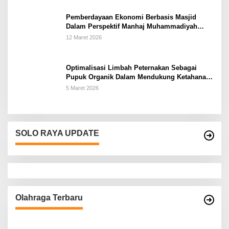
Pemberdayaan Ekonomi Berbasis Masjid
Dalam Perspektif Manhaj Muhammadiyah
Untuk Penguatan Keluarga Sakinah di
12 Maret 2026
Kabupaten Wonogiri
Optimalisasi Limbah Peternakan Sebagai
Pupuk Organik Dalam Mendukung Ketahanan
Pangan Rumah Tangga Petani di Kabupaten
5 Maret 2026
Wonogiri
SOLO RAYA UPDATE
Olahraga Terbaru