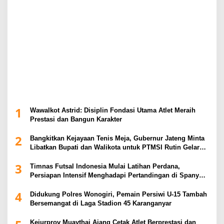
1
Wawalkot Astrid: Disiplin Fondasi Utama Atlet Meraih
Prestasi dan Bangun Karakter
2
Bangkitkan Kejayaan Tenis Meja, Gubernur Jateng Minta
Libatkan Bupati dan Walikota untuk PTMSI Rutin Gelar
Event
3
Timnas Futsal Indonesia Mulai Latihan Perdana,
Persiapan Intensif Menghadapi Pertandingan di Spanyol
2026
4
Didukung Polres Wonogiri, Pemain Persiwi U-15 Tambah
Bersemangat di Laga Stadion 45 Karanganyar
Kejurprov Muaythai Ajang Cetak Atlet Berprestasi dan