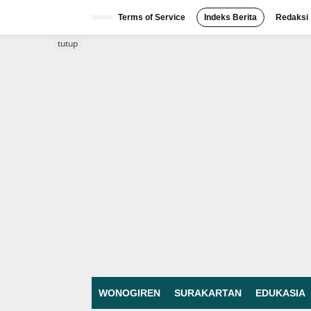
Lewati
ke
Terms of Service
Indeks Berita
Redaksi
konten
tutup
WONOGIREN
SURAKARTAN
EDUKASIA