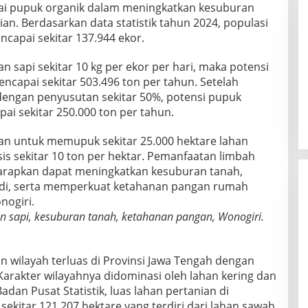
gai pupuk organik dalam meningkatkan kesuburan
ian. Berdasarkan data statistik tahun 2024, populasi
capai sekitar 137.944 ekor.
 sapi sekitar 10 kg per ekor per hari, maka potensi
encapai sekitar 503.496 ton per tahun. Setelah
engan penyusutan sekitar 50%, potensi pupuk
ai sekitar 250.000 ton per tahun.
an untuk memupuk sekitar 25.000 hektare lahan
is sekitar 10 ton per hektar. Pemanfaatan limbah
harapkan dapat meningkatkan kesuburan tanah,
adi, serta memperkuat ketahanan pangan rumah
nogiri.
an sapi, kesuburan tanah, ketahanan pangan, Wonogiri.
wilayah terluas di Provinsi Jawa Tengah dengan
 Karakter wilayahnya didominasi oleh lahan kering dan
dan Pusat Statistik, luas lahan pertanian di
kitar 121.207 hektare yang terdiri dari lahan sawah