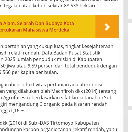
n tegalan atau kebun sekitar 88.638 hektare.
a Alam, Sejarah Dan Budaya Kota
Pertukaran Mahasiswa Merdeka
n pertanian yang cukup luas, tingkat kesejahteraan
ih relatif rendah. Data Badan Pusat Statistik
n 2025 jumlah penduduk miskin di Kabupaten
50 jiwa atau 9,59 persen dari total penduduk dengan
.566 per kapita per bulan.
garuhi produktivitas pertanian adalah kondisi
ian yang dilakukan oleh Machfiroh dkk (2014) tentang
 Agroforestri berdasarkan sifat kimia tanah di Sub –
iri mengandung C organic pada kisaran rendah
ngga1,16 % .
 dkk (2016) di Sub -DAS Tirtomoyo Kabupaten
dungan karbon organic tanah rekatif rendah, yaitu