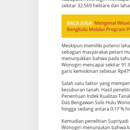
sekitar 32.569 hektare dan laha
BACA JUGA
Mengenal Wisat
Bengkulu Melalui Program 
Meskipun memiliki potensi laha
sebagian masyarakat petani mas
menunjukkan bahwa pada tahu
Wonogiri mencapai sekitar 91.9
garis kemiskinan sebesar Rp479
Salah satu faktor yang mempen
kesuburan tanah. Hasil penelit
Penentuan Indek Kualitas Tanah
Das Bengawan Solo Hulu Wonog
hingga sedang antara 0,17 % hi
Kemudian penelitian Supriyadi
Wonogiri menunjukan bahwa kan