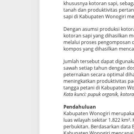
khususnya kotoran sapi, seba
tanah dan produktivitas pertan
sapi di Kabupaten Wonogiri men
Dengan asumsi produksi kotoran
kotoran sapi yang dihasilkan m
melalui proses pengomposan d
kompos yang dihasilkan mencap
Jumlah tersebut dapat digunak
sawah setiap tahun dengan dos
peternakan secara optimal di
meningkatkan produktivitas p
tangga petani di Kabupaten Wo
Kata kunci: pupuk organik, kotor
Pendahuluan
Kabupaten Wonogiri merupakan 
luas wilayah sekitar 1.822 km².
perbukitan. Berdasarkan data Ba
Kabupaten Wonogiri mencapai se