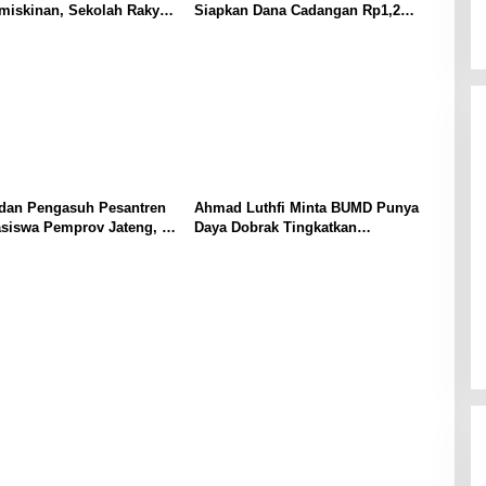
miskinan, Sekolah Rakyat
Siapkan Dana Cadangan Rp1,2
 Tampung 2.692 Siswa
Triliun untuk Pilgub 2029
 dan Pengasuh Pesantren
Ahmad Luthfi Minta BUMD Punya
siswa Pemprov Jateng, 15
Daya Dobrak Tingkatkan
 Luar Negeri
Pendapatan Daerah