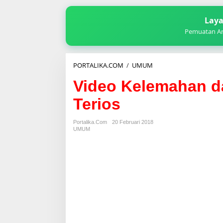
Laya
Pemuatan Art
Video
PORTALIKA.COM
/
UMUM
Kelemahan
Video Kelemahan d
dan
Kelebihan
Terios
All
New
Terios
Portalika.com
20 Februari 2018
UMUM