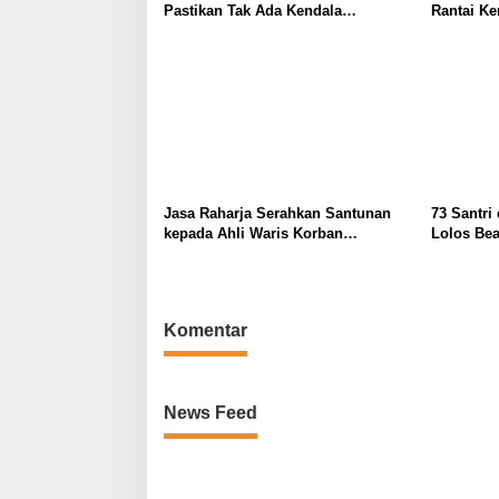
Pastikan Tak Ada Kendala
Rantai Ke
Pembayaran Gaji ASN
di Jateng
Jasa Raharja Serahkan Santunan
73 Santri
kepada Ahli Waris Korban
Lolos Bea
Kebakaran KM Mutiara Sentosa II,
Kuliah ke
Wujud Kehadiran Negara di Setiap
Kejadian
Komentar
News Feed