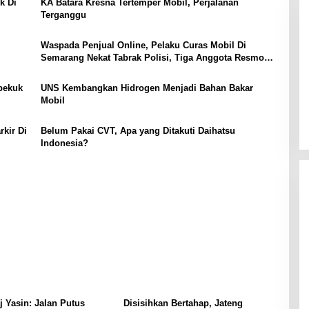
k Di
KA Batara Kresna Tertemper Mobil, Perjalanan
Terganggu
Waspada Penjual Online, Pelaku Curas Mobil Di
Semarang Nekat Tabrak Polisi, Tiga Anggota Resmob
Luka-Luka
bekuk
UNS Kembangkan Hidrogen Menjadi Bahan Bakar
Mobil
kir Di
Belum Pakai CVT, Apa yang Ditakuti Daihatsu
Indonesia?
 Yasin: Jalan Putus
Disisihkan Bertahap, Jateng