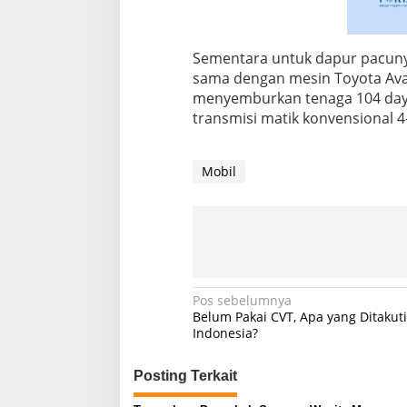
Sementara untuk dapur pacunya
sama dengan mesin Toyota Avan
menyemburkan tenaga 104 daya
transmisi matik konvensional 
Mobil
Navigasi
Pos sebelumnya
Belum Pakai CVT, Apa yang Ditakut
pos
Indonesia?
Posting Terkait