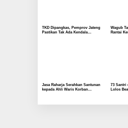
TKD Dipangkas, Pemprov Jateng
Wagub Taj
Pastikan Tak Ada Kendala
Rantai Ke
Pembayaran Gaji ASN
di Jateng
Jasa Raharja Serahkan Santunan
73 Santri
kepada Ahli Waris Korban
Lolos Bea
Kebakaran KM Mutiara Sentosa II,
Kuliah ke
Wujud Kehadiran Negara di Setiap
Kejadian