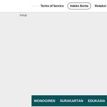
Lewati
ke
Terms of Service
Indeks Berita
Redaksi
konten
tutup
WONOGIREN
SURAKARTAN
EDUKASIA