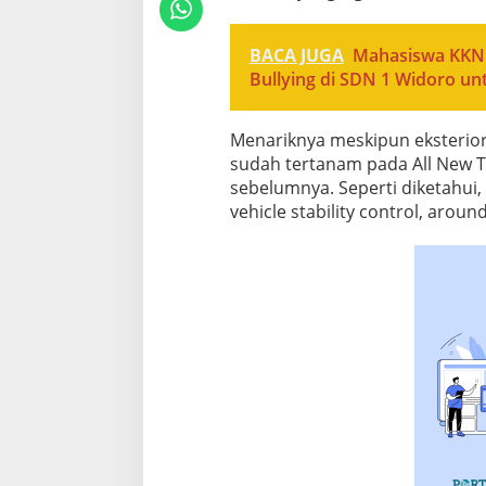
BACA JUGA
Mahasiswa KKN U
Bullying di SDN 1 Widoro u
Menariknya meskipun eksterior,
sudah tertanam pada All New T
sebelumnya. Seperti diketahui, T
vehicle stability control, around