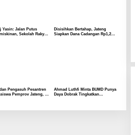
 Yasin: Jalan Putus
Disisihkan Bertahap, Jateng
miskinan, Sekolah Rakyat
Siapkan Dana Cadangan Rp1,2
 Tampung 2.692 Siswa
Triliun untuk Pilgub 2029
 dan Pengasuh Pesantren
Ahmad Luthfi Minta BUMD Punya
siswa Pemprov Jateng, 15
Daya Dobrak Tingkatkan
 Luar Negeri
Pendapatan Daerah