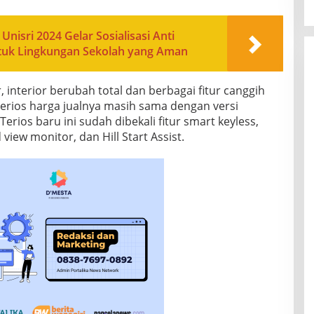
nisri 2024 Gelar Sosialisasi Anti
ntuk Lingkungan Sekolah yang Aman
 interior berubah total dan berbagai fitur canggih
erios harga jualnya masih sama dengan versi
erios baru ini sudah dibekali fitur smart keyless,
 view monitor, dan Hill Start Assist.