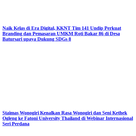
Naik Kelas di Era Digital, KKNT Tim 141 Undip Perkuat
Branding dan Pemasaran UMKM Roti Bakar 86 di Desa
Batursari upaya Dukung SDGs 8
Staimas Wonogiri Kenalkan Rasa Wonogiri dan Seni Kethek
Ogleng ke Fatoni University Thailand di Webinar Internasional
Seri Perdana