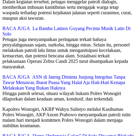
Dalam kegiatan tersebut, petugas menggelar patroli dialogis,
memberikan imbauan kamtibmas serta mengajak warga tetap
waspada terhadap potensi kejahatan jalanan seperti curanmor, curat,
maupun aksi tawuran.
BACA JUGA
La Bamba Latinos Goyang Pecinta Musik Latin Di
Solo
Petugas juga menyampaikan peringatan terkait bahaya
penyalahgunaan sajam, narkoba, hingga miras. Selain itu, personel
melakukan patroli lalu lintas untuk mengantisipasi kecelakaan,
kemacetan, dan potensi bencana alam. Sosialisasi terkait
pelaksanaan Operasi Zebra Candi 2025 turut disampaikan kepada
masyarakat.
BACA JUGA
ASN di Jateng Diminta Junjung Integritas Tanpa
Tawar Menawar, Ibarat Puasa Yang Halal Aja Hati-Hati Kenapa
Melakukan Yang Bukan Haknya
Hingga patroli selesai, situasi wilayah hukum Polres Wonogiri
dilaporkan dalam keadaan aman, kondusif, dan terkendali.
Kapolres Wonogiri, AKBP Wahyu Sulistyo melalui Kasihumas
Polres Wonogiri, AKP Anom Prabowo menyampaikan patroli rutin
malam hari menjadi komitmen Polres Wonogiri dalam menjaga
stabilitas keamanan.
BACA JUGA
Demo “Indonesia Gelap” Di Solo Diwarnai Blokade