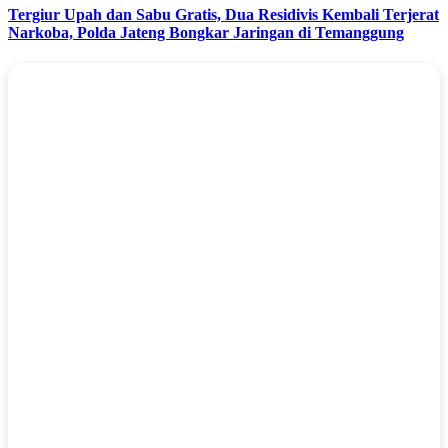
Tergiur Upah dan Sabu Gratis, Dua Residivis Kembali Terjerat
Narkoba, Polda Jateng Bongkar Jaringan di Temanggung