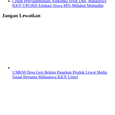
Cegah Penyalahgunaan Narkotika Sejak Dini, Mahasiswa
KKN UPGRIS Edukasi Siswa MTs Miftahul Mubtadiin
Jangan Lewatkan
UMKM Desa Gesi Belajar Pasarkan Produk Lewat Media
Sosial Bersama Mahasiswa KKN Unisri