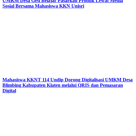
UMKM Desa Gesi Belajar Pasarkan Produk Lewat Media
Sosial Bersama Mahasiswa KKN Unisri
Mahasiswa KKNT 114 Undip Dorong Digitalisasi UMKM Desa
Blimbing Kabupaten Klaten melalui QRIS dan Pemasaran
Digital