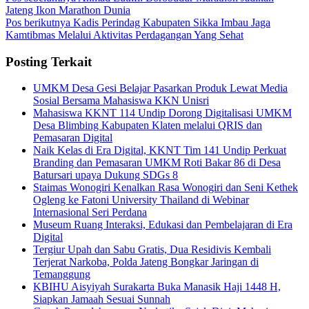
Jateng Ikon Marathon Dunia
Pos berikutnya
Kadis Perindag Kabupaten Sikka Imbau Jaga
Kamtibmas Melalui Aktivitas Perdagangan Yang Sehat
Posting Terkait
UMKM Desa Gesi Belajar Pasarkan Produk Lewat Media
Sosial Bersama Mahasiswa KKN Unisri
Mahasiswa KKNT 114 Undip Dorong Digitalisasi UMKM
Desa Blimbing Kabupaten Klaten melalui QRIS dan
Pemasaran Digital
Naik Kelas di Era Digital, KKNT Tim 141 Undip Perkuat
Branding dan Pemasaran UMKM Roti Bakar 86 di Desa
Batursari upaya Dukung SDGs 8
Staimas Wonogiri Kenalkan Rasa Wonogiri dan Seni Kethek
Ogleng ke Fatoni University Thailand di Webinar
Internasional Seri Perdana
Museum Ruang Interaksi, Edukasi dan Pembelajaran di Era
Digital
Tergiur Upah dan Sabu Gratis, Dua Residivis Kembali
Terjerat Narkoba, Polda Jateng Bongkar Jaringan di
Temanggung
KBIHU Aisyiyah Surakarta Buka Manasik Haji 1448 H,
Siapkan Jamaah Sesuai Sunnah