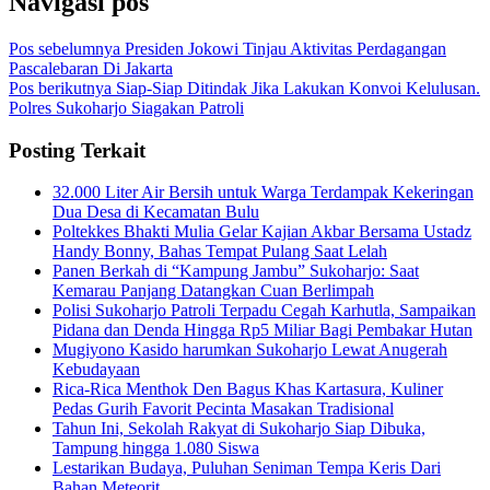
Navigasi pos
Pos sebelumnya
Presiden Jokowi Tinjau Aktivitas Perdagangan
Pascalebaran Di Jakarta
Pos berikutnya
Siap-Siap Ditindak Jika Lakukan Konvoi Kelulusan.
Polres Sukoharjo Siagakan Patroli
Posting Terkait
32.000 Liter Air Bersih untuk Warga Terdampak Kekeringan
Dua Desa di Kecamatan Bulu
Poltekkes Bhakti Mulia Gelar Kajian Akbar Bersama Ustadz
Handy Bonny, Bahas Tempat Pulang Saat Lelah
Panen Berkah di “Kampung Jambu” Sukoharjo: Saat
Kemarau Panjang Datangkan Cuan Berlimpah
Polisi Sukoharjo Patroli Terpadu Cegah Karhutla, Sampaikan
Pidana dan Denda Hingga Rp5 Miliar Bagi Pembakar Hutan
Mugiyono Kasido harumkan Sukoharjo Lewat Anugerah
Kebudayaan
Rica-Rica Menthok Den Bagus Khas Kartasura, Kuliner
Pedas Gurih Favorit Pecinta Masakan Tradisional
Tahun Ini, Sekolah Rakyat di Sukoharjo Siap Dibuka,
Tampung hingga 1.080 Siswa
Lestarikan Budaya, Puluhan Seniman Tempa Keris Dari
Bahan Meteorit