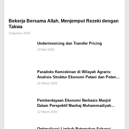
Bekerja Bersama Allah, Menjemput Rezeki dengan
Takwa
3 Agustus 2026
Underinvoicing dan Transfer Pricing
23 Mei 2026
Paradoks Kemiskinan di Wilayah Agraris:
Analisis Struktur Ekonomi Petani dan Potensi
Pemberdayaan Berbasis Masjid di Kabupaten
16 Maret 2026
Kebumen
Pemberdayaan Ekonomi Berbasis Masjid
Dalam Perspektif Manhaj Muhammadiyah
Untuk Penguatan Keluarga Sakinah di
12 Maret 2026
Kabupaten Wonogiri
Optimalisasi Limbah Peternakan Sebagai