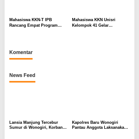
Mahasiswa KKN-T IPB
Mahasiswa KKN Unisri
Rancang Empat Program
Kelompok 41 Gelar
Intervensi Berbasis
Sosialisasi Sekolah Ramah
Kebutuhan Masyarakat,
Tanpa Bullying: Kenali
Perkuat Sinergi
Hakmu, Lindungi Temanmu
Pembangunan di Desa
di SD Negeri 1 Sono
Komentar
Tremes
News Feed
Lansia Manjung Tercebur
Kapolres Baru Wonogiri
Sumur di Wonogiri, Korban
Pantau Anggota Laksanakan
Selamat dan Dirawat di
Pengaturan dan Pelayanan
Rumah Sakit
Lalu Lintas