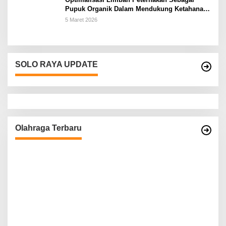
Pupuk Organik Dalam Mendukung Ketahanan
Pangan Rumah Tangga Petani di Kabupaten
5 Maret 2026
Wonogiri
SOLO RAYA UPDATE
Olahraga Terbaru