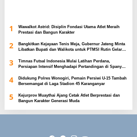
1
Wawalkot Astrid: Disiplin Fondasi Utama Atlet Meraih
Prestasi dan Bangun Karakter
2
Bangkitkan Kejayaan Tenis Meja, Gubernur Jateng Minta
Libatkan Bupati dan Walikota untuk PTMSI Rutin Gelar
Event
3
Timnas Futsal Indonesia Mulai Latihan Perdana,
Persiapan Intensif Menghadapi Pertandingan di Spanyol
2026
4
Didukung Polres Wonogiri, Pemain Persiwi U-15 Tambah
Bersemangat di Laga Stadion 45 Karanganyar
5
Kejurprov Muaythai Ajang Cetak Atlet Berprestasi dan
Bangun Karakter Generasi Muda