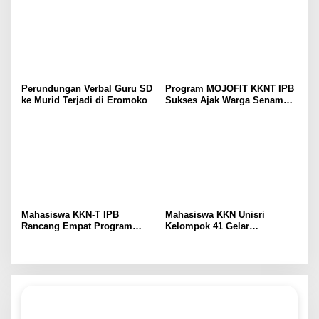
Perundungan Verbal Guru SD
Program MOJOFIT KKNT IPB
ke Murid Terjadi di Eromoko
Sukses Ajak Warga Senam
Bersama dan Bagikan
Sembako
Mahasiswa KKN-T IPB
Mahasiswa KKN Unisri
Rancang Empat Program
Kelompok 41 Gelar
Intervensi Berbasis
Sosialisasi Sekolah Ramah
Kebutuhan Masyarakat,
Tanpa Bullying: Kenali
Perkuat Sinergi
Hakmu, Lindungi Temanmu
Pembangunan di Desa
di SD Negeri 1 Sono
Tremes