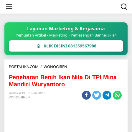
Lewati
ke
konten
Layanan Marketing & Kerjasama
Pemuatan Artikel • Marketing • Pemasangan Banner Iklan
📱
KLIK DISINI 081359567988
Penebaran
PORTALIKA.COM
/
WONOGIREN
Benih
Penebaran Benih Ikan Nila Di TPI Mina
Ikan
Nila
Mandiri Wuryantoro
Di
TPI
Redaksi 19
7 Juni 2023
WONOGIREN
Mina
Mandiri
Wuryantoro