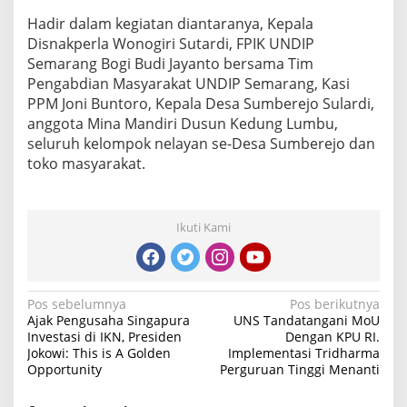
Hadir dalam kegiatan diantaranya, Kepala
Disnakperla Wonogiri Sutardi, FPIK UNDIP
Semarang Bogi Budi Jayanto bersama Tim
Pengabdian Masyarakat UNDIP Semarang, Kasi
PPM Joni Buntoro, Kepala Desa Sumberejo Sulardi,
anggota Mina Mandiri Dusun Kedung Lumbu,
seluruh kelompok nelayan se-Desa Sumberejo dan
toko masyarakat.
Ikuti Kami
Navigasi
Pos sebelumnya
Pos berikutnya
Ajak Pengusaha Singapura
UNS Tandatangani MoU
pos
Investasi di IKN, Presiden
Dengan KPU RI.
Jokowi: This is A Golden
Implementasi Tridharma
Opportunity
Perguruan Tinggi Menanti