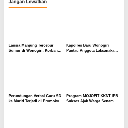
Jangan Lewatkan
Lansia Manjung Tercebur
Kapolres Baru Wonogiri
Sumur di Wonogiri, Korban
Pantau Anggota Laksanakan
Selamat dan Dirawat di
Pengaturan dan Pelayanan
Rumah Sakit
Lalu Lintas
Perundungan Verbal Guru SD
Program MOJOFIT KKNT IPB
ke Murid Terjadi di Eromoko
Sukses Ajak Warga Senam
Bersama dan Bagikan
Sembako