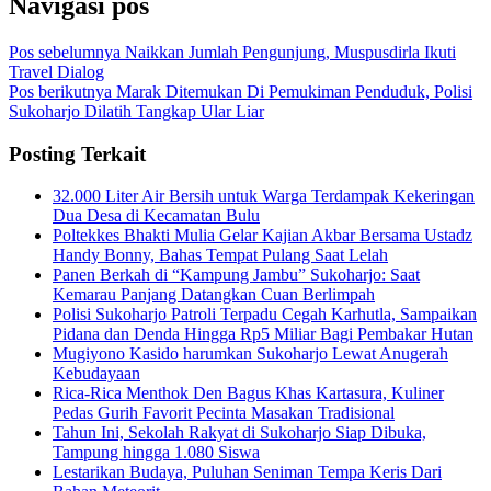
Navigasi pos
Pos sebelumnya
Naikkan Jumlah Pengunjung, Muspusdirla Ikuti
Travel Dialog
Pos berikutnya
Marak Ditemukan Di Pemukiman Penduduk, Polisi
Sukoharjo Dilatih Tangkap Ular Liar
Posting Terkait
32.000 Liter Air Bersih untuk Warga Terdampak Kekeringan
Dua Desa di Kecamatan Bulu
Poltekkes Bhakti Mulia Gelar Kajian Akbar Bersama Ustadz
Handy Bonny, Bahas Tempat Pulang Saat Lelah
Panen Berkah di “Kampung Jambu” Sukoharjo: Saat
Kemarau Panjang Datangkan Cuan Berlimpah
Polisi Sukoharjo Patroli Terpadu Cegah Karhutla, Sampaikan
Pidana dan Denda Hingga Rp5 Miliar Bagi Pembakar Hutan
Mugiyono Kasido harumkan Sukoharjo Lewat Anugerah
Kebudayaan
Rica-Rica Menthok Den Bagus Khas Kartasura, Kuliner
Pedas Gurih Favorit Pecinta Masakan Tradisional
Tahun Ini, Sekolah Rakyat di Sukoharjo Siap Dibuka,
Tampung hingga 1.080 Siswa
Lestarikan Budaya, Puluhan Seniman Tempa Keris Dari