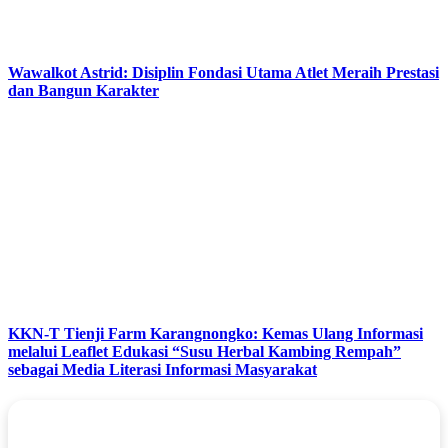
Wawalkot Astrid: Disiplin Fondasi Utama Atlet Meraih Prestasi
dan Bangun Karakter
KKN-T Tienji Farm Karangnongko: Kemas Ulang Informasi
melalui Leaflet Edukasi “Susu Herbal Kambing Rempah”
sebagai Media Literasi Informasi Masyarakat