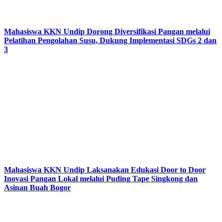
Mahasiswa KKN Undip Dorong Diversifikasi Pangan melalui
Pelatihan Pengolahan Susu, Dukung Implementasi SDGs 2 dan
3
Mahasiswa KKN Undip Laksanakan Edukasi Door to Door
Inovasi Pangan Lokal melalui Puding Tape Singkong dan
Asinan Buah Bogor