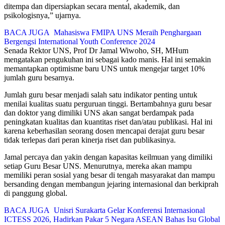
ditempa dan dipersiapkan secara mental, akademik, dan
psikologisnya,” ujarnya.
BACA JUGA
Mahasiswa FMIPA UNS Meraih Penghargaan
Bergengsi International Youth Conference 2024
Senada Rektor UNS, Prof Dr Jamal Wiwoho, SH, MHum
mengatakan pengukuhan ini sebagai kado manis. Hal ini semakin
memantapkan optimisme baru UNS untuk mengejar target 10%
jumlah guru besarnya.
Jumlah guru besar menjadi salah satu indikator penting untuk
menilai kualitas suatu perguruan tinggi. Bertambahnya guru besar
dan doktor yang dimiliki UNS akan sangat berdampak pada
peningkatan kualitas dan kuantitas riset dan/atau publikasi. Hal ini
karena keberhasilan seorang dosen mencapai derajat guru besar
tidak terlepas dari peran kinerja riset dan publikasinya.
Jamal percaya dan yakin dengan kapasitas keilmuan yang dimiliki
setiap Guru Besar UNS. Menurutnya, mereka akan mampu
memiliki peran sosial yang besar di tengah masyarakat dan mampu
bersanding dengan membangun jejaring internasional dan berkiprah
di panggung global.
BACA JUGA
Unisri Surakarta Gelar Konferensi Internasional
ICTESS 2026, Hadirkan Pakar 5 Negara ASEAN Bahas Isu Global