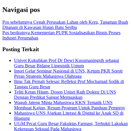
Navigasi pos
Pos sebelumnya
Cegah Perusakan Lahan oleh Kera, Tanaman Buah
Ditanam di Kawasan Hutan Batu Seribu
Pos berikutnya
Kementerian PUPR Sosialisasikan Bisnis Proses
Industri Perumahan
Posting Terkait
Univet Kukuhkan Prof Dr Dewi Kusumaningsih sebagai
Guru Besar Bidang Linguistik Umum
Imori Gelar Seminar Nasional di UNS, Ketum PKR Soroti
Peran Strategis Mahasiswa Olahraga
Ilmu Tak Pernah Selesai: Refleksi Prof Mochamad Sodik di
Tangga Guru Besar
Teliti Ketan Hitam, Dosen Unisri Raih Doktor Di UNS
Dengan Predikat Sangat Memuaskan
Wagub Jateng Minta Mahasiswa KKN Tematik UNS
Membuat Kajian, Resum Program Untuk Panduan Pemprov
Mahasiswa UNS Ajarkan Literasi & Digital ke Anak SD di
Blagung
UGM Pecat Guru Besar Fakuktas Farmasi, Terbukti Lakukan
Kekerasan Seksual Pada Mahasiswa