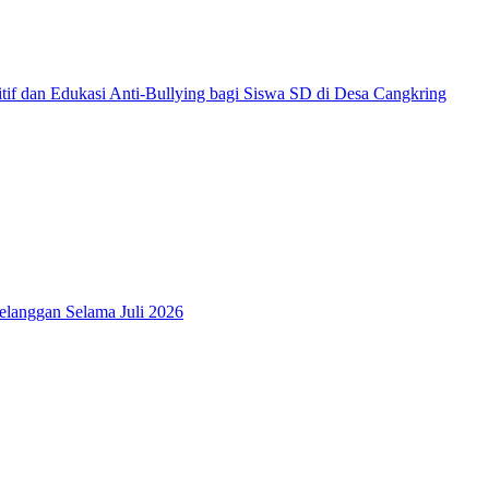
f dan Edukasi Anti-Bullying bagi Siswa SD di Desa Cangkring
elanggan Selama Juli 2026