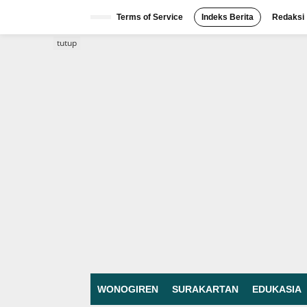
Lewati
ke
Terms of Service
Indeks Berita
Redaksi
konten
tutup
WONOGIREN
SURAKARTAN
EDUKASIA