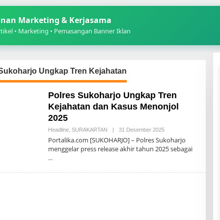
nan Marketing & Kerjasama
ikel • Marketing • Pemasangan Banner Iklan
 Sukoharjo Ungkap Tren Kejahatan
Polres Sukoharjo Ungkap Tren
Kejahatan dan Kasus Menonjol
2025
Oleh
Headline
,
SURAKARTAN
|
31 Desember 2025
Redaksi
Portalika.com [SUKOHARJO] – Polres Sukoharjo
19
menggelar press release akhir tahun 2025 sebagai