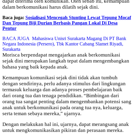
dapat diterima oleh komunikan. Oleh sebab itu, kemampuan
dalam berkomunikasi harus dilatih sejak dini.
Baca juga:
Sosialisasi Mencegah Stunting Lewat Tepung Mocaf
Dan Tepung Biji Durian Berbasis Pangan Lokal Di Desa
Pentur
BACA JUGA
Mahasiswa Unisri Surakarta Magang Di PT Bank
Negara Indonesia (Persero), Tbk Kantor Cabang Slamet Riyadi,
Surakarta
Morisca berpendapat mengajarkan anak berkomunikasi
sejak dini merupakan langkah tepat dalam mengembangkan
bahasa yang baik kepada anak.
Kemampuan komunikasi sejak dini tidak akan tumbuh
dengan sendirinya, perlu adanya stimulus dari lingkungan
termasuk keluarga dan adanya proses pembelajaran baik
dari orang tua dan tenaga pendidikan. “Bimbingan dari
orang tua sangat penting dalam mengembankan potensi sang
anak untuk berkomunikasi pada orang tua nya, keluarga,
serta teman sebaya mereka,” ujarnya.
Dengan melakukan hal ini, ujarnya, dapat merangsang anak
untuk mengkomunikasikan pikiran dan perasaan mereka.