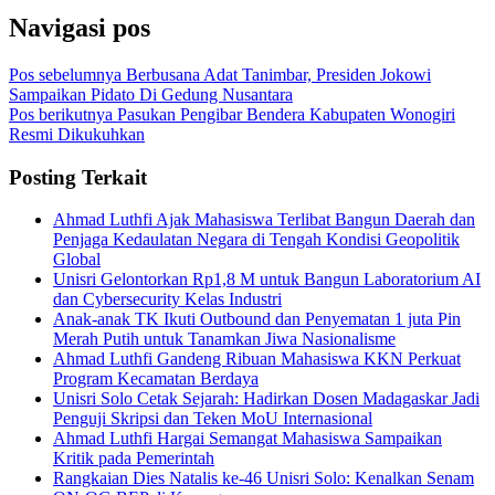
Navigasi pos
Pos sebelumnya
Berbusana Adat Tanimbar, Presiden Jokowi
Sampaikan Pidato Di Gedung Nusantara
Pos berikutnya
Pasukan Pengibar Bendera Kabupaten Wonogiri
Resmi Dikukuhkan
Posting Terkait
Ahmad Luthfi Ajak Mahasiswa Terlibat Bangun Daerah dan
Penjaga Kedaulatan Negara di Tengah Kondisi Geopolitik
Global
Unisri Gelontorkan Rp1,8 M untuk Bangun Laboratorium AI
dan Cybersecurity Kelas Industri
Anak-anak TK Ikuti Outbound dan Penyematan 1 juta Pin
Merah Putih untuk Tanamkan Jiwa Nasionalisme
Ahmad Luthfi Gandeng Ribuan Mahasiswa KKN Perkuat
Program Kecamatan Berdaya
Unisri Solo Cetak Sejarah: Hadirkan Dosen Madagaskar Jadi
Penguji Skripsi dan Teken MoU Internasional
Ahmad Luthfi Hargai Semangat Mahasiswa Sampaikan
Kritik pada Pemerintah
Rangkaian Dies Natalis ke-46 Unisri Solo: Kenalkan Senam