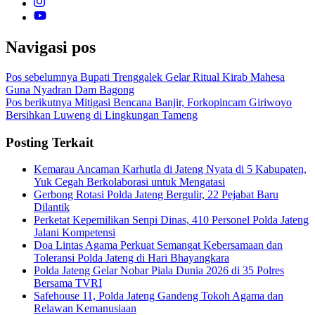
Navigasi pos
Pos sebelumnya
Bupati Trenggalek Gelar Ritual Kirab Mahesa
Guna Nyadran Dam Bagong
Pos berikutnya
Mitigasi Bencana Banjir, Forkopincam Giriwoyo
Bersihkan Luweng di Lingkungan Tameng
Posting Terkait
Kemarau Ancaman Karhutla di Jateng Nyata di 5 Kabupaten,
Yuk Cegah Berkolaborasi untuk Mengatasi
Gerbong Rotasi Polda Jateng Bergulir, 22 Pejabat Baru
Dilantik
Perketat Kepemilikan Senpi Dinas, 410 Personel Polda Jateng
Jalani Kompetensi
Doa Lintas Agama Perkuat Semangat Kebersamaan dan
Toleransi Polda Jateng di Hari Bhayangkara
Polda Jateng Gelar Nobar Piala Dunia 2026 di 35 Polres
Bersama TVRI
Safehouse 11, Polda Jateng Gandeng Tokoh Agama dan
Relawan Kemanusiaan