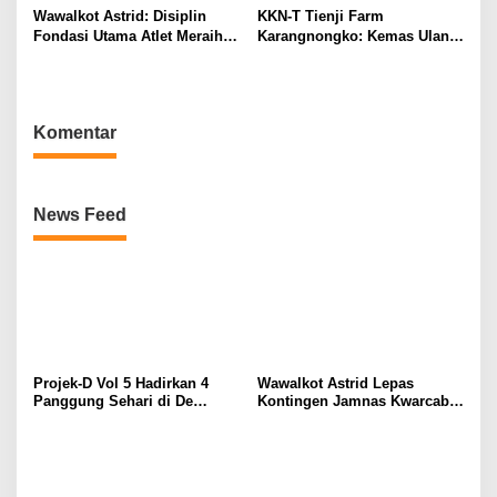
Wawalkot Astrid: Disiplin
KKN-T Tienji Farm
Fondasi Utama Atlet Meraih
Karangnongko: Kemas Ulang
Prestasi dan Bangun Karakter
Informasi melalui Leaflet
Edukasi “Susu Herbal
Kambing Rempah” sebagai
Media Literasi Informasi
Komentar
Masyarakat
News Feed
Projek-D Vol 5 Hadirkan 4
Wawalkot Astrid Lepas
Panggung Sehari di De
Kontingen Jamnas Kwarcab
Tjolomadoe, Hindia hingga
Kota Surakarta
Feast Siap Guncang Solo