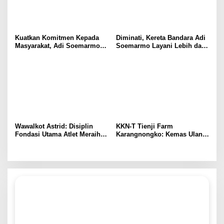
Kuatkan Komitmen Kepada
Diminati, Kereta Bandara Adi
Masyarakat, Adi Soemarmo
Soemarmo Layani Lebih dari
Kembali Salurkan Bantuan
84.000 Pelanggan Selama Juli
TJSL
2026
Wawalkot Astrid: Disiplin
KKN-T Tienji Farm
Fondasi Utama Atlet Meraih
Karangnongko: Kemas Ulang
Prestasi dan Bangun Karakter
Informasi melalui Leaflet
Edukasi “Susu Herbal
Kambing Rempah” sebagai
Media Literasi Informasi
Masyarakat