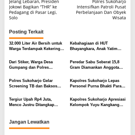
Jelang Lebaran, Presiden
Polres Sukoharjo
pos
Jokowi Bagikan “THR” ke
Intensifkan Patroli Pusat
Pedagang di Pasar Legi,
Perbelanjaan Dan Obyek
Solo
Wisata
Posting Terkait
32.000 Liter Air Bersih untuk
Kebahagiaan di HUT
Warga Terdampak Kekeringan
Bhayangkara, Anak Yatim
Dua Desa di Kecamatan Bulu
dapat Santunan, Makan Gratis
dan Sembako
Dari Stiker, Warga Desa
Peredar Sabu Seberat 15,8
Gumpang dan Polres
Gram Diamankan Anggota
Sukoharjo, Canangkan
Satnarkoba Polres Sukoharjo
Gerakan Stop Narkoba
Polres Sukoharjo Gelar
Kapolres Sukoharjo Lepas
Screening TB dan Baksos
Personel Purna Bhakti Para
Kesehatan Gratis
Perwira dan Penata, Rasa
Haru Warnai Prosesi Pedang
Tergiur Upah Rp4 Juta,
Kapolres Sukoharjo Apresiasi
Pora
Menco Justru Ditangkap
Kelompok Yuyu Kangkang
Satresnarkoba Polres
Mampu Jaga Keamanan
Sukoharjo
Jangan Lewatkan