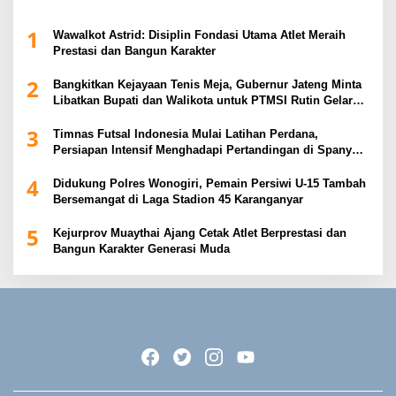
1
Wawalkot Astrid: Disiplin Fondasi Utama Atlet Meraih
Prestasi dan Bangun Karakter
2
Bangkitkan Kejayaan Tenis Meja, Gubernur Jateng Minta
Libatkan Bupati dan Walikota untuk PTMSI Rutin Gelar
Event
3
Timnas Futsal Indonesia Mulai Latihan Perdana,
Persiapan Intensif Menghadapi Pertandingan di Spanyol
2026
4
Didukung Polres Wonogiri, Pemain Persiwi U-15 Tambah
Bersemangat di Laga Stadion 45 Karanganyar
5
Kejurprov Muaythai Ajang Cetak Atlet Berprestasi dan
Bangun Karakter Generasi Muda