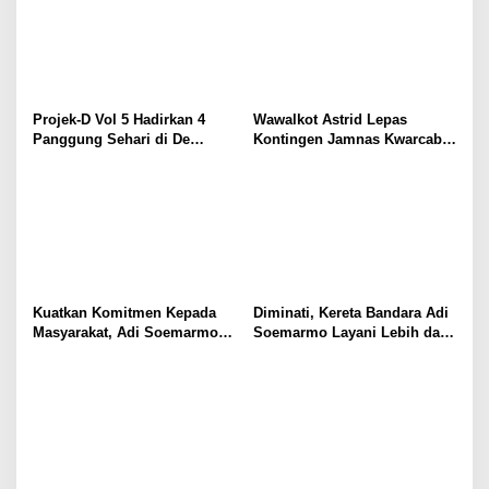
Projek-D Vol 5 Hadirkan 4
Wawalkot Astrid Lepas
Panggung Sehari di De
Kontingen Jamnas Kwarcab
Tjolomadoe, Hindia hingga
Kota Surakarta
Feast Siap Guncang Solo
Kuatkan Komitmen Kepada
Diminati, Kereta Bandara Adi
Masyarakat, Adi Soemarmo
Soemarmo Layani Lebih dari
Kembali Salurkan Bantuan
84.000 Pelanggan Selama Juli
TJSL
2026