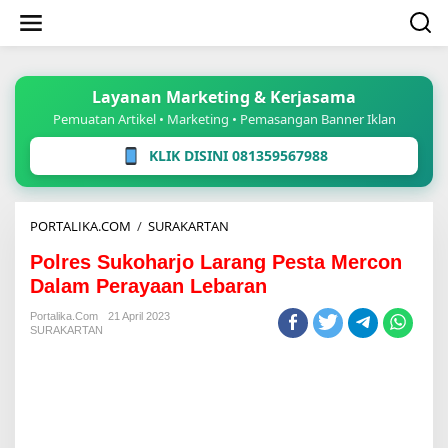
Lewati
ke
konten
Layanan Marketing & Kerjasama
Pemuatan Artikel • Marketing • Pemasangan Banner Iklan
KLIK DISINI 081359567988
Polres
PORTALIKA.COM
/
SURAKARTAN
Sukoharjo
Polres Sukoharjo Larang Pesta Mercon
Larang
Pesta
Dalam Perayaan Lebaran
Mercon
Dalam
Portalika.com
21 April 2023
SURAKARTAN
Perayaan
Lebaran