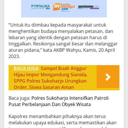
“Untuk itu diimbau kepada masyarakat untuk
menghentikan budaya menyalakan petasan, dan
lebaran yang identik dengan petasan harus di
tinggalkan. Resikonya sangat besar dan melanggar
aturan pidana,” kata AKBP Wahyu, Kamis, 20 April
2023.
BACA JUGA
Sampel Buah Anggur
Hijau Impor Mengandung Sianida,
SPPG Polres Sukoharjo Urungkan
Order, Siswa Sasaran Aman
Baca juga:
Polres Sukoharjo Intensifkan Patroli
Pusat Perbelanjaan Dan Obyek Wisata
Kapolres menambahkan pihaknya akan terus
melakukan upaya edukasi, serta memastikan akan