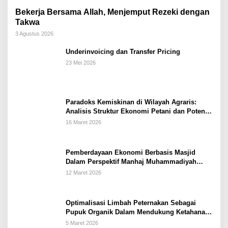
Bekerja Bersama Allah, Menjemput Rezeki dengan
Takwa
3 Agustus 2026
Underinvoicing dan Transfer Pricing
23 Mei 2026
Paradoks Kemiskinan di Wilayah Agraris:
Analisis Struktur Ekonomi Petani dan Potensi
Pemberdayaan Berbasis Masjid di Kabupaten
16 Maret 2026
Kebumen
Pemberdayaan Ekonomi Berbasis Masjid
Dalam Perspektif Manhaj Muhammadiyah
Untuk Penguatan Keluarga Sakinah di
12 Maret 2026
Kabupaten Wonogiri
Optimalisasi Limbah Peternakan Sebagai
Pupuk Organik Dalam Mendukung Ketahanan
Pangan Rumah Tangga Petani di Kabupaten
5 Maret 2026