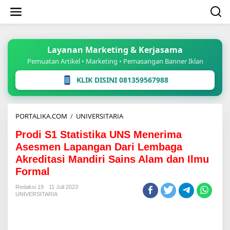
Lewati
ke
konten
Layanan Marketing & Kerjasama
Pemuatan Artikel • Marketing • Pemasangan Banner Iklan
KLIK DISINI 081359567988
Prodi
PORTALIKA.COM
/
UNIVERSITARIA
S1
Prodi S1 Statistika UNS Menerima
Statistika
UNS
Asesmen Lapangan Dari Lembaga
Menerima
Akreditasi Mandiri Sains Alam dan Ilmu
Asesmen
Formal
Lapangan
Dari
Redaksi 19
11 Juli 2023
Lembaga
UNIVERSITARIA
Akreditasi
Mandiri
Sains
Alam