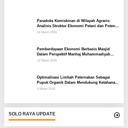
Paradoks Kemiskinan di Wilayah Agraris:
Analisis Struktur Ekonomi Petani dan Potensi
Pemberdayaan Berbasis Masjid di Kabupaten
16 Maret 2026
Kebumen
Pemberdayaan Ekonomi Berbasis Masjid
Dalam Perspektif Manhaj Muhammadiyah
Untuk Penguatan Keluarga Sakinah di
12 Maret 2026
Kabupaten Wonogiri
Optimalisasi Limbah Peternakan Sebagai
Pupuk Organik Dalam Mendukung Ketahanan
Pangan Rumah Tangga Petani di Kabupaten
5 Maret 2026
Wonogiri
SOLO RAYA UPDATE