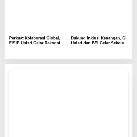
Perkuat Kolaborasi Global,
Dukung Inklusi Keuangan, GI
FISIP Unisri Gelar Rekognisi
Unisri dan BEI Gelar Sekolah
Internasional di IIUM
Pasar Modal untuk Warga
Malaysia
Brojol Sragen