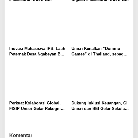
Dampingi Peternak Mojoreno
Luncurkan Website dan Peta
Buat Mineral Blok
SIG
Inovasi Mahasiswa IPB: Latih
Unisri Kenalkan “Domino
Peternak Desa Ngabeyan Buat
Games” di Thailand, sebagai
Mineral Blok Ternak Sehat
Solusi Seru Belajar
Matematika SD
Perkuat Kolaborasi Global,
Dukung Inklusi Keuangan, GI
FISIP Unisri Gelar Rekognisi
Unisri dan BEI Gelar Sekolah
Internasional di IIUM
Pasar Modal untuk Warga
Malaysia
Brojol Sragen
Komentar