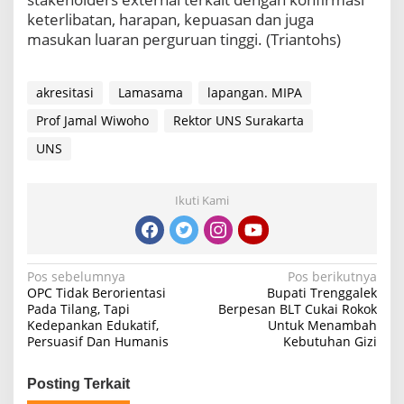
keterlibatan, harapan, kepuasan dan juga
masukan luaran perguruan tinggi. (Triantohs)
akresitasi
Lamasama
lapangan. MIPA
Prof Jamal Wiwoho
Rektor UNS Surakarta
UNS
Ikuti Kami
Navigasi
Pos sebelumnya
Pos berikutnya
OPC Tidak Berorientasi
Bupati Trenggalek
pos
Pada Tilang, Tapi
Berpesan BLT Cukai Rokok
Kedepankan Edukatif,
Untuk Menambah
Persuasif Dan Humanis
Kebutuhan Gizi
Posting Terkait