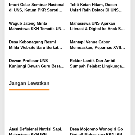
Imori Gelar Seminar Nasional
Teliti Ketan Hitam, Dosen
di UNS, Ketum PKR Soroti
Unisri Raih Doktor Di UNS
Peran Strategis Mahasiswa
Dengan Predikat Sangat
Olahraga
Memuaskan
Wagub Jateng Minta
Mahasiswa UNS Ajarkan
Mahasiswa KKN Tematik UNS
Literasi & Digital ke Anak SD
Membuat Kajian, Resum
di Blagung
Program Untuk Panduan
Desa Kebonagung Resmi
Mantap! Venue Cabor
Pemprov
Miliki Website Baru Berkat
Memuaskan, Peparnas XVII
Mahasiswa KKN UNS
Siap Digelar
Dewan Profesor UNS
Rektor Lantik Dan Ambil
Kunjungi Dewan Guru Besar
Sumpah Pejabat Lingkungan
UGM Menggali Nilai-Nilai
UNS. Ayo Bersinergi,
Etika
Berkolaborasi, Berkontribusi
Jangan Lewatkan
Atasi Defisiensi Nutrisi Sapi,
Desa Mojoreno Wonogiri Go
Mahasiswa KKN IPB
Digital! Mahasiswa KKN IPB