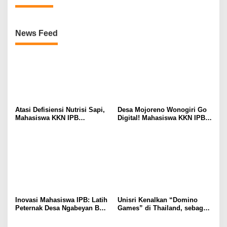
News Feed
Atasi Defisiensi Nutrisi Sapi,
Desa Mojoreno Wonogiri Go
Mahasiswa KKN IPB
Digital! Mahasiswa KKN IPB
Dampingi Peternak Mojoreno
Luncurkan Website dan Peta
Buat Mineral Blok
SIG
Inovasi Mahasiswa IPB: Latih
Unisri Kenalkan “Domino
Peternak Desa Ngabeyan Buat
Games” di Thailand, sebagai
Mineral Blok Ternak Sehat
Solusi Seru Belajar
Matematika SD