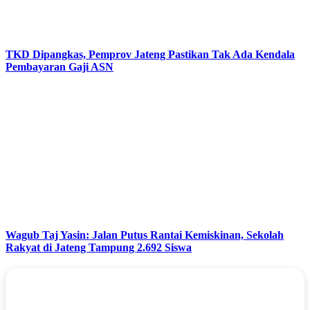
TKD Dipangkas, Pemprov Jateng Pastikan Tak Ada Kendala
Pembayaran Gaji ASN
Wagub Taj Yasin: Jalan Putus Rantai Kemiskinan, Sekolah
Rakyat di Jateng Tampung 2.692 Siswa