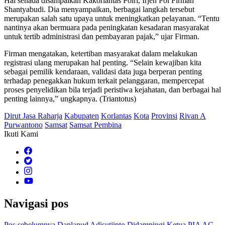
Hal senada disampaikan Kakorlantas Polri, Irjen Pol Firman
Shantyabudi. Dia menyampaikan, berbagai langkah tersebut
merupakan salah satu upaya untuk meningkatkan pelayanan. “Tentu
nantinya akan bermuara pada peningkatan kesadaran masyarakat
untuk tertib administrasi dan pembayaran pajak,” ujar Firman.
Firman mengatakan, ketertiban masyarakat dalam melakukan
registrasi ulang merupakan hal penting. “Selain kewajiban kita
sebagai pemilik kendaraan, validasi data juga berperan penting
terhadap penegakkan hukum terkait pelanggaran, mempercepat
proses penyelidikan bila terjadi peristiwa kejahatan, dan berbagai hal
penting lainnya,” ungkapnya. (Triantotus)
Dirut Jasa Raharja
Kabupaten
Korlantas
Kota
Provinsi
Rivan A
Purwantono
Samsat
Samsat Pembina
Ikuti Kami
Navigasi pos
Pos sebelumnya
Danlanud Adisutjipto Didampingi Ketua PIA AG