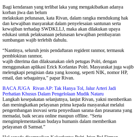
Bagi kendaraan yang terlibat laka yang mengakibatkan adanya
korban jiwa dan belum
melakukan pelunasan, kata Rivan, dalam rangka mendukung hak
dan kewajiban masyarakat dalam penyelesaian santunan serta
kewajiban terhadap SWDKLLJ, maka akan dilakukan upaya
edukasi untuk pelaksanaan pelunasan kewajiban pembayaran
sumbangan wajib terlebih dahulu.
“Nantinya, seluruh jenis pendaftaran regident ranmor, termasuk
pemblokiran ranmor,
wajib diterima dan dilaksanakan oleh petugas Polri, dengan
menggunakan aplikasi Erick Korlantas Polri. Masyarakat juga wajib
melengkapi pengisian data yang kosong, seperti NIK, nomor HP,
email, dan sebagainya,” papar Rivan.
BACA JUGA
Rivan AP: Tak Hanya Tol, Jalur Arteri Jadi
Perhatian Khusus Dalam Pengelolaan Mudik Nataru
Langkah kesepakatan selanjutnya, lanjut Rivan, yakni memberikan
dan meningkatkan pelayanan prima kepada masyarakat melalui
pengembangan inovasi serta penyediaan sarana dan prasarana yang
memadai, baik secara online maupun offline. “Serta
mengimplementasikan budaya humanis dalam memberikan
pelayanan di Samsat.”