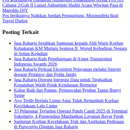
Cabang 2/Gab II Lanud Adisutjipto Hadiri Acara Wiwitan Pasa di
Mapolda DIY
Pos berikutnya
Naikkan Jumlah Pengunjung, Muspusdirla Ikuti
Travel Dialog
Posting Terkait
Jasa Raharja Serahkan Santunan kepada Ahli Waris Korban
Kebakaran KM Mutiara Sentosa II, Wujud Kehadiran Negara
di Setiap Kejadian
Jasa Raharja Raih Penghargaan di Ajang Transportasi
Indonesia Awards 2026
Jasa Raharja Perkuat Ekosistem Pelayanan melalui Sinergi
dengan Pemprov dan Polda Jambi
Jasa Raharja Dorong Integrasi Data untuk Tingkatkan
Kepatuhan Wajib Pajak Kendaraan Bermotor
Kabar Baik dan Pantau, Pengawalan Pejabat Tanpa Bunyi
Sirine
Ayo Tertib Berlalu Lintas Agar Tidak Bertambah Korban
Kecelakaan Lalu Lintas
33 Pelanggar Terjaring Operasi Patuh Candi 2025 di Terminal
Sukoharjo, 4 Pengendara Manfaatkan Layanan Bayar Pajak
Santunan Korban Kecelakaan Truk dan Angkutan Pedesaan
di Purworejo Dijamin Jasa Raharja