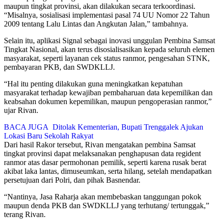
maupun tingkat provinsi, akan dilakukan secara terkoordinasi.
“Misalnya, sosialisasi implementasi pasal 74 UU Nomor 22 Tahun
2009 tentang Lalu Lintas dan Angkutan Jalan,” tambahnya.
Selain itu, aplikasi Signal sebagai inovasi unggulan Pembina Samsat
Tingkat Nasional, akan terus disosialisasikan kepada seluruh elemen
masyarakat, seperti layanan cek status ranmor, pengesahan STNK,
pembayaran PKB, dan SWDKLLJ.
“Hal itu penting dilakukan guna meningkatkan kepatuhan
masyarakat terhadap kewajiban pembaharuan data kepemilikan dan
keabsahan dokumen kepemilikan, maupun pengoperasian ranmor,”
ujar Rivan.
BACA JUGA
Ditolak Kementerian, Bupati Trenggalek Ajukan
Lokasi Baru Sekolah Rakyat
Dari hasil Rakor tersebut, Rivan mengatakan pembina Samsat
tingkat provinsi dapat melaksanakan penghapusan data regident
ranmor atas dasar permohonan pemilik, seperti karena rusak berat
akibat laka lantas, dimuseumkan, serta hilang, setelah mendapatkan
persetujuan dari Polri, dan pihak Basnendar.
“Nantinya, Jasa Raharja akan membebaskan tanggungan pokok
maupun denda PKB dan SWDKLLJ yang terhutang/ tertunggak,”
terang Rivan.